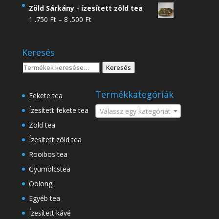
4
Zöld Sárkány - ízesített zöld tea
.950 Ft
Ártartomány:
1 .750
Ft
–
8 .500
Ft
-
1
18
.750 Ft
.500 Ft
Keresés
-
8
Keresés
Keresés
.500 Ft
a
következőre:
Termékkategóriák
Fekete tea
Ízesített fekete tea
Válassz egy kategóriát
Zöld tea
Ízesített zöld tea
Rooibos tea
Gyümölcstea
Oolong
Egyéb tea
Ízesített kávé