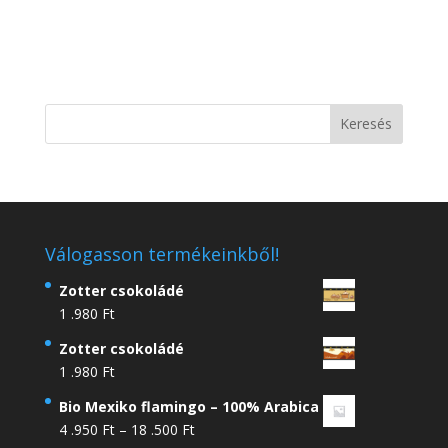
Válogasson termékeinkből!
Zotter csokoládé
1 .980
Ft
Zotter csokoládé
1 .980
Ft
Bio Mexiko flamingo – 100% Arabica
Ártartomány:
4 .950
Ft
–
18 .500
Ft