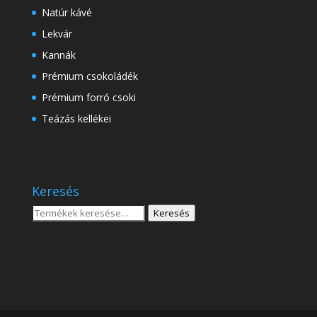
Natúr kávé
Lekvár
Kannák
Prémium csokoládék
Prémium forró csoki
Teázás kellékei
Keresés
Keresés
Keresés
a
következőre: