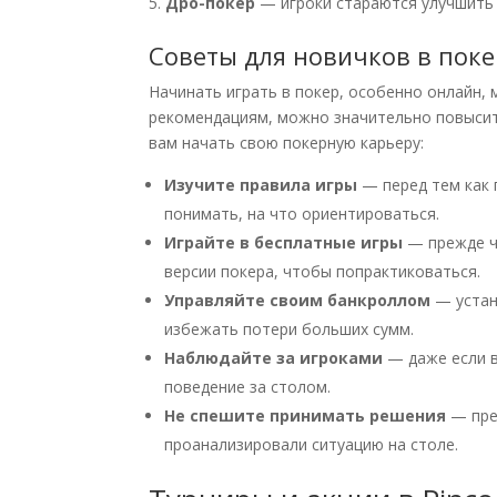
Дро-покер
— игроки стараются улучшить 
Советы для новичков в поке
Начинать играть в покер, особенно онлайн,
рекомендациям, можно значительно повысить
вам начать свою покерную карьеру:
Изучите правила игры
— перед тем как 
понимать, на что ориентироваться.
Играйте в бесплатные игры
— прежде че
версии покера, чтобы попрактиковаться.
Управляйте своим банкроллом
— устан
избежать потери больших сумм.
Наблюдайте за игроками
— даже если вы
поведение за столом.
Не спешите принимать решения
— пре
проанализировали ситуацию на столе.