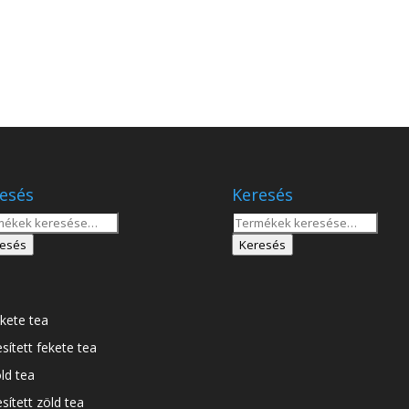
esés
Keresés
sés
Keresés
a
esés
Keresés
tkezőre:
következőre:
kete tea
esített fekete tea
ld tea
esített zöld tea