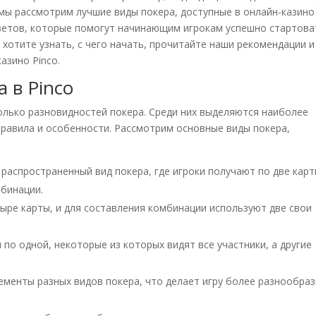
 мы рассмотрим лучшие виды покера, доступные в онлайн-казино
оветов, которые помогут начинающим игрокам успешно стартова
 хотите узнать, с чего начать, прочитайте наши рекомендации и
азино Pinco.
 в Pinco
олько разновидностей покера. Среди них выделяются наиболее
правила и особенности. Рассмотрим основные виды покера,
распространенный вид покера, где игроки получают по две карт
мбинации.
ыре карты, и для составления комбинации используют две свои
по одной, некоторые из которых видят все участники, а другие
ементы разных видов покера, что делает игру более разнообра