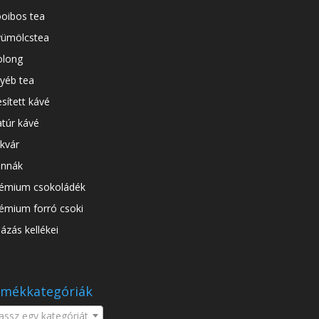
oibos tea
ümölcstea
long
yéb tea
esített kávé
túr kávé
kvár
nnák
émium csokoládék
émium forró csoki
ázás kellékei
mékkategóriák
assz egy kategóriát