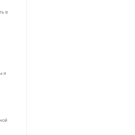
ть в
ы и
зной