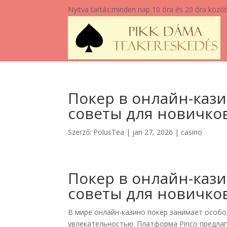
Nyitva tartás:
minden nap 10 óra és 20 óra közöt
Покер в онлайн-кази
советы для новичко
Szerző:
PolusTea
|
jan 27, 2026
|
casino
Покер в онлайн-кази
советы для новичко
В мире онлайн-казино покер занимает особо
увлекательностью. Платформа Pinco предлаг