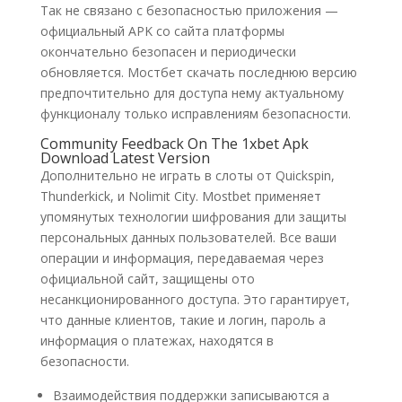
Так не связано с безопасностью приложения —
официальный APK со сайта платформы
окончательно безопасен и периодически
обновляется. Мостбет скачать последнюю версию
предпочтительно для доступа нему актуальному
функционалу только исправлениям безопасности.
Community Feedback On The 1xbet Apk
Download Latest Version
Дополнительно не играть в слоты от Quickspin,
Thunderkick, и Nolimit City. Mostbet применяет
упомянутых технологии шифрования дли защиты
персональных данных пользователей. Все ваши
операции и информация, передаваемая через
официальной сайт, защищены ото
несанкционированного доступа. Это гарантирует,
что данные клиентов, такие и логин, пароль а
информация о платежах, находятся в
безопасности.
Взаимодействия поддержки записываются а