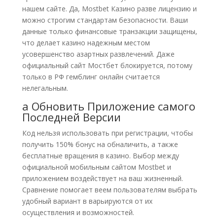
нашем сайте. Да, Mostbet Казино разве лицензию и
можно строгим стандартам безопасности. Ваши
данные только финансовые транзакции защищены,
что делает казино надежным местом
усовершенство азартных развлечений. Даже
официальный сайт Мостбет блокируется, потому
только в РФ гемблинг онлайн считается
нелегальным.
а Обновить Приложение самого
Последней Версии
Код нельзя использовать при регистрации, чтобы
получить 150% бонус на обналичить, а также
бесплатные вращения в казино. Выбор между
официальной мобильным сайтом Mostbet и
приложением воздействует на ваш жизненный.
Сравнение помогает веем пользователям выбрать
удобный вариант в варьируются от их
осуществления и возможностей.