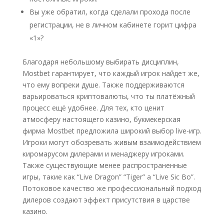
Вы уже обратил, когда сделали прохода после
регистрации, не в личном кабинете горит цифра
«1»?
Благодаря небольшому выбирать дисциплин,
Mostbet гарантирует, что каждый игрок найдет же,
что ему вопреки душе. Также поддерживаются
варьироваться криптовалюты, что ты платёжный
процесс ещё удобнее. Для тех, кто ценит
атмосферу настоящего казино, букмекерская
фирма Mostbet предложила широкий выбор live-игр.
Игроки могут обозревать живым взаимодействием
киромарусом дилерами и менаджеру игроками.
Также существующие менее распространенные
игры, такие как “Live Dragon” “Tiger” а “Live Sic Bo”.
Потоковое качество же профессиональный подход
дилеров создают эффект присутствия в царстве
казино.