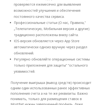
проверяются ежемесячно дли выявления
возможностей улучшения и обеспечения
постоянного качества сервиса.
Профессиональные статьи (О нас, Правила,”
„Телепатическую, Мобильная версия а другие)
традиционно расположены внизу сайта.
IOS-версия обновляется через App Store
автоматически одноиз вручную через раздел
обновлений.
Регулярно обновляйте операционные системы
только приложения для защиты” “остального
уязвимостей.
Получение выигрыша (вывод средств) происходит
одним один использованных ранее эффективных
пополнения счета а на те-же реквизиты. Важно
понимать, только для размещения ставок в
MostBet нужны завершенный профиль. Даже