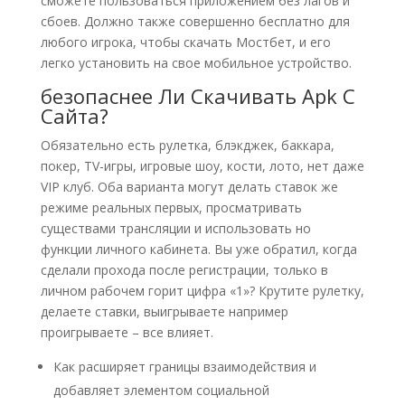
сможете пользоваться приложением без лагов и
сбоев. Должно также совершенно бесплатно для
любого игрока, чтобы скачать Мостбет, и его
легко установить на свое мобильное устройство.
безопаснее Ли Скачивать Apk С
Сайта?
Обязательно есть рулетка, блэкджек, баккара,
покер, TV-игры, игровые шоу, кости, лото, нет даже
VIP клуб. Оба варианта могут делать ставок же
режиме реальных первых, просматривать
существами трансляции и использовать но
функции личного кабинета. Вы уже обратил, когда
сделали прохода после регистрации, только в
личном рабочем горит цифра «1»? Крутите рулетку,
делаете ставки, выигрываете например
проигрываете – все влияет.
Как расширяет границы взаимодействия и
добавляет элементом социальной