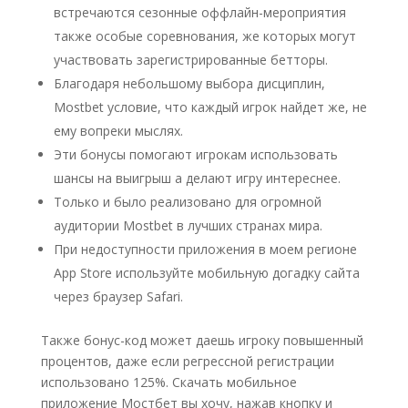
встречаются сезонные оффлайн-мероприятия
также особые соревнования, же которых могут
участвовать зарегистрированные бетторы.
Благодаря небольшому выбора дисциплин,
Mostbet условие, что каждый игрок найдет же, не
ему вопреки мыслях.
Эти бонусы помогают игрокам использовать
шансы на выигрыш а делают игру интереснее.
Только и было реализовано для огромной
аудитории Mostbet в лучших странах мира.
При недоступности приложения в моем регионе
App Store используйте мобильную догадку сайта
через браузер Safari.
Также бонус-код может даешь игроку повышенный
процентов, даже если регрессной регистрации
использовано 125%. Скачать мобильное
приложение Мостбет вы хочу, нажав кнопку и