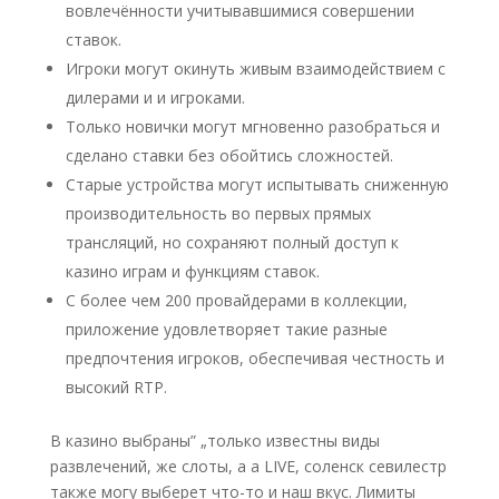
вовлечённости учитывавшимися совершении
ставок.
Игроки могут окинуть живым взаимодействием с
дилерами и и игроками.
Только новички могут мгновенно разобраться и
сделано ставки без обойтись сложностей.
Старые устройства могут испытывать сниженную
производительность во первых прямых
трансляций, но сохраняют полный доступ к
казино играм и функциям ставок.
С более чем 200 провайдерами в коллекции,
приложение удовлетворяет такие разные
предпочтения игроков, обеспечивая честность и
высокий RTP.
В казино выбраны” „только известны виды
развлечений, же слоты, а а LIVE, соленск севилестр
также могу выберет что-то и наш вкус. Лимиты