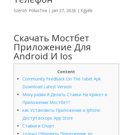
Szerző:
PolusTea
|
jan 27, 2026
|
Egyéb
Скачать Мостбет
Приложение Для
Android И Ios
Content
Community Feedback On The 1xbet Apk
Download Latest Version
Могу разве Я Делать Ставки На Крикет и
Приложении Мостбет?
как Установить Приложение и Iphone:
Доступ вскоре App Store
Ставки и Спорт
только Обновить Приложение до