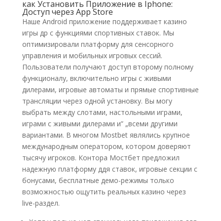
как Установить Приложение в Iphone:
Доступ через App Store
Наше Android приложение поддерживает казино
игры др с функциями спортивных ставок. Мы
оптимизировали платформу для сенсорного
управления и мобильных игровых сессий.
Пользователи получают доступ второму полному
функционалу, включительно игры с живыми
дилерами, игровые автоматы и прямые спортивные
трансляции через одной установку. Вы могу
выбрать между слотами, настольными играми,
играми с живыми дилерами и” „всеми другими
вариантами. В многом Mostbet являлись крупное
международным оператором, котором доверяют
тысячу игроков. Контора Мостбет предложил
надежную платформу ддя ставок, игровые секции с
бонусами, бесплатные демо-режимы только
возможностью ощутить реальных казино через
live-раздел.