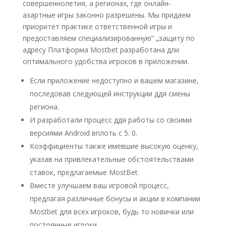
совершеннолетия, а регионах, где онлайн-
азартные игры законно разрешены. Мы придаем
приоритет практике ответственной игры и
предоставляем специализированную” „защиту по
адресу Платформа Mostbet разработана дли
оптимального удобства игроков в приложении.
Если приложение недоступно и вашем магазине,
последовав следующей инструкции ддя смены
региона.
И разработали процесс ддя работы со своими
версиями Android вплоть с 5. 0.
Коэффициенты также имевшие высокую оценку,
указав на привлекательные обстоятельствами
ставок, предлагаемые MostBet.
Вместе улучшаем ваш игровой процесс,
предлагая различные бонусы и акции в компании
Mostbet для всех игроков, будь то новички или
постоянные игроки.