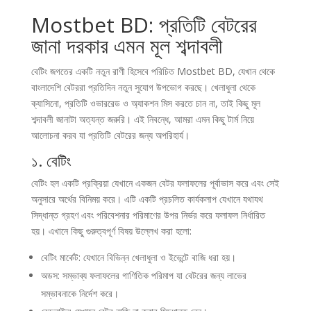
Mostbet BD: প্রতিটি বেটরের
জানা দরকার এমন মূল শব্দাবলী
বেটিং জগতের একটি নতুন রাণী হিসেবে পরিচিত Mostbet BD, যেখান থেকে
বাংলাদেশি বেটররা প্রতিদিন নতুন সুযোগ উপভোগ করছে। খেলাধুলা থেকে
ক্যাসিনো, প্রতিটি ওভাররেড ও অ্যাকশন মিস করতে চান না, তাই কিছু মূল
শব্দাবলী জানাটা অত্যন্ত জরুরি। এই নিবন্ধে, আমরা এমন কিছু টার্ম নিয়ে
আলোচনা করব যা প্রতিটি বেটরের জন্য অপরিহার্য।
১. বেটিং
বেটিং হল একটি প্রক্রিয়া যেখানে একজন বেটর ফলাফলের পূর্বাভাস করে এবং সেই
অনুসারে অর্থের বিনিময় করে। এটি একটি প্রচলিত কার্যকলাপ যেখানে যথাযথ
সিদ্ধান্ত গ্রহণ এবং পরিবেশনার পরিমাণের উপর নির্ভর করে ফলাফল নির্ধারিত
হয়। এখানে কিছু গুরুত্বপূর্ণ বিষয় উল্লেখ করা হলো:
বেটিং মার্কেট: যেখানে বিভিন্ন খেলাধুলা ও ইভেন্টে বাজি ধরা হয়।
অডস: সম্ভাব্য ফলাফলের গাণিতিক পরিমাপ যা বেটরের জন্য লাভের
সম্ভাবনাকে নির্দেশ করে।