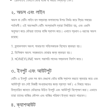
রেডলাইন: যেখানে বেটর বাজি না করার সিদ্ধান্ত নেন।
২. অডস এবং লাইন
অডস বা বেটিং লাইন হল সম্ভাব্য ফলাফলের উপর নির্ভর করে স্থির সময়ের
শর্তাবলী। এই অডসগুলি বেটিং সংস্থাগুলি দ্বারা নির্ধারিত হয়, এবং এগুলি
অনুসরণ করে বেটররা তাদের বাজি স্থাপন করে। এখানে প্রধান ৩ ধরনের অডস
রয়েছে:
ফ্র্যাকশনাল অডস: সাধারণত সহিংসকারক হিসেবে ব্যবহৃত হয়।
ডিসিমাল অডস: সহজভাবে বোঝার জন্য ব্যবহৃত হয়।
মONEYLINE অডস: সরাসরি লাভের সম্ভাবনা নির্দেশ করে।
৩. ইনপুট এবং আউটপুট
বেটিং এ ইনপুট এমন সব মান যেগুলো বেটর বাজি স্থাপন করতে ব্যবহার করে এবং
আউটপুট হল সেই বিজয়ী সংখ্যাগুলোর জন্য প্রাপ্ত অর্থ। এ বিষয়ে আরও
বিস্তারিত জানতে বেটরদের উচিত ইনপুট এবং আউটপুট বিশ্লেষণ করা। এভাবে
তারা তাদের বাজির কৌশল এবং বাজির পরিমাণ উন্নত করতে পারবেন।
৪. ক্যাশআউট