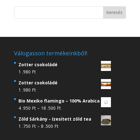
Válogasson termékeinkből!
Zotter csokoládé
1 .980
Ft
Zotter csokoládé
1 .980
Ft
Bio Mexiko flamingo – 100% Arabica
Ártartomány:
4 .950
Ft
–
18 .500
Ft
4
Zöld Sárkány - ízesített zöld tea
.950 Ft
Ártartomány:
1 .750
Ft
–
8 .500
Ft
-
1
18