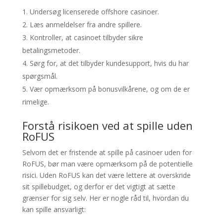
Undersøg licenserede offshore casinoer.
Læs anmeldelser fra andre spillere.
Kontroller, at casinoet tilbyder sikre
betalingsmetoder.
Sørg for, at det tilbyder kundesupport, hvis du har
spørgsmål.
Vær opmærksom på bonusvilkårene, og om de er
rimelige.
Forstå risikoen ved at spille uden
RoFUS
Selvom det er fristende at spille på casinoer uden for
RoFUS, bør man være opmærksom på de potentielle
risici. Uden RoFUS kan det være lettere at overskride
sit spillebudget, og derfor er det vigtigt at sætte
grænser for sig selv. Her er nogle råd til, hvordan du
kan spille ansvarligt: