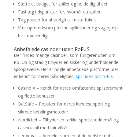
Sætte et budget for spillet og holde dig til det.
Fastlæg tidspunkter for, hvornår du spiller.
Tag pauser for at undgå at miste fokus.
Vær opmærksom på dine spillevaner og søg hjælp,
hvis nødvendigt.
Anbefalede casinoer uden RoFUS
Der findes mange casinoer, som fungerer uden om
RoFUS og stadig tilbyder en sikker og underholdende
spiloplevelse. Her er nogle anbefalede platforme, der
er kendt for deres pålidelighed:
spil uden om rofus
Casino X – Kendt for deres omfattende spilsortiment
og flotte bonusser.
BetSafe – Populær for deres kundesupport og
sikrede betalingsmetoder.
Nordicbet – Tilbyder en række sportsvæddemål og
casino-spil med fair vilkår.
LeoVegas – Anmeldt som en af de bedste mobil