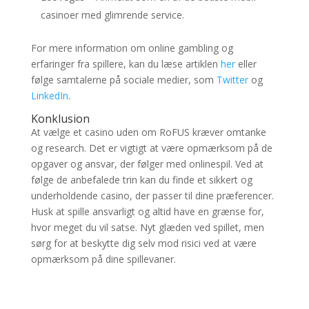
casinoer med glimrende service.
For mere information om online gambling og
erfaringer fra spillere, kan du læse artiklen
her
eller
følge samtalerne på sociale medier, som
Twitter
og
LinkedIn
.
Konklusion
At vælge et casino uden om RoFUS kræver omtanke
og research. Det er vigtigt at være opmærksom på de
opgaver og ansvar, der følger med onlinespil. Ved at
følge de anbefalede trin kan du finde et sikkert og
underholdende casino, der passer til dine præferencer.
Husk at spille ansvarligt og altid have en grænse for,
hvor meget du vil satse. Nyt glæden ved spillet, men
sørg for at beskytte dig selv mod risici ved at være
opmærksom på dine spillevaner.