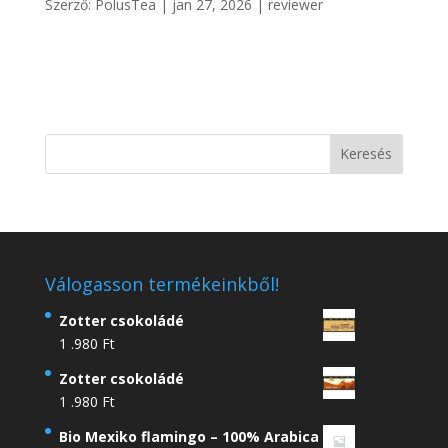
Szerző:
PolusTea
|
jan 27, 2026
|
reviewer
Válogasson termékeinkből!
Zotter csokoládé
1 .980
Ft
Zotter csokoládé
1 .980
Ft
Bio Mexiko flamingo – 100% Arabica