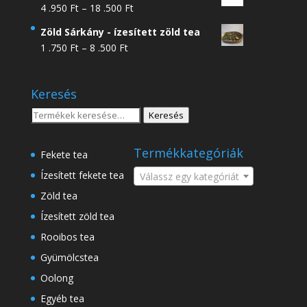
Ártartomány:
4 .950
Ft
–
18 .500
Ft
4
Zöld Sárkány - ízesített zöld tea
.950 Ft
Ártartomány:
1 .750
Ft
–
8 .500
Ft
-
1
18
.750 Ft
.500 Ft
Keresés
-
8
Keresés
Keresés
.500 Ft
a
következőre:
Termékkategóriák
Fekete tea
Ízesített fekete tea
Válassz egy kategóriát
Zöld tea
Ízesített zöld tea
Rooibos tea
Gyümölcstea
Oolong
Egyéb tea