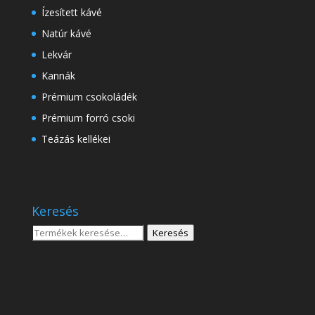
Ízesített kávé
Natúr kávé
Lekvár
Kannák
Prémium csokoládék
Prémium forró csoki
Teázás kellékei
Keresés
Keresés
Keresés
a
következőre: