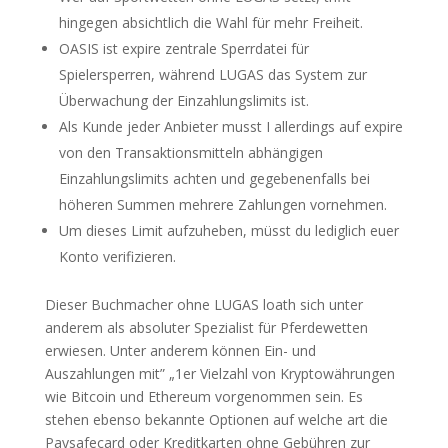
hingegen absichtlich die Wahl für mehr Freiheit.
OASIS ist expire zentrale Sperrdatei für
Spielersperren, während LUGAS das System zur
Überwachung der Einzahlungslimits ist.
Als Kunde jeder Anbieter musst I allerdings auf expire
von den Transaktionsmitteln abhängigen
Einzahlungslimits achten und gegebenenfalls bei
höheren Summen mehrere Zahlungen vornehmen.
Um dieses Limit aufzuheben, müsst du lediglich euer
Konto verifizieren.
Dieser Buchmacher ohne LUGAS loath sich unter
anderem als absoluter Spezialist für Pferdewetten
erwiesen. Unter anderem können Ein- und
Auszahlungen mit” „1er Vielzahl von Kryptowährungen
wie Bitcoin und Ethereum vorgenommen sein. Es
stehen ebenso bekannte Optionen auf welche art die
Paysafecard oder Kreditkarten ohne Gebühren zur