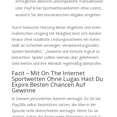
ermöglichen dennoch unkomplizierte Transaktionen
über PayPal bei Sportwettenanbietern ohne Lizenz,
wodurch Sie den bürokratischen Abgabe umgehen.
Durch bewusste Nutzung dieser Angebote und einen
realistischen Umgang mit Mulighed lässt sich darüber
hinaus ohne staatliche Leistungsnachweis ein hohes
Maß an Sicherheit verewigen. Verantwortungsvolles
Spielen beinhaltet,” „Gewinne und Verluste logical zu
betrachten. Spieler sollten niemals über geliehenem
Geld wetten und ihre Aktivität regelmäßig überprüfen.
Fazit – Mit On The Internet
Sportwetten Ohne Lugas Hast Du
Expire Besten Chancen Auf
Gewinne
In Deinem persönlichen Bereich vermagst Du Dir bei
PlayZilla selbst Restrictions setzen, die Man in der
Episode nicht überschreiten vermagst. Wenn Du sie
änderst, treten die Änderungen frühestens je nach 3