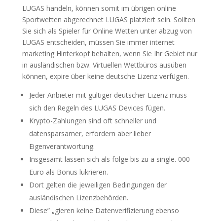
LUGAS handeln, können somit im übrigen online
Sportwetten abgerechnet LUGAS platziert sein. Sollten
Sie sich als Spieler für Online Wetten unter abzug von
LUGAS entscheiden, müssen Sie immer internet
marketing Hinterkopf behalten, wenn Sie Ihr Gebiet nur
in ausländischen bzw. Virtuellen Wettbüros ausüben
können, expire über keine deutsche Lizenz verfügen.
Jeder Anbieter mit gültiger deutscher Lizenz muss
sich den Regeln des LUGAS Devices fügen.
Krypto-Zahlungen sind oft schneller und
datensparsamer, erfordern aber lieber
Eigenverantwortung.
Insgesamt lassen sich als folge bis zu a single. 000
Euro als Bonus lukrieren.
Dort gelten die jeweiligen Bedingungen der
ausländischen Lizenzbehörden.
Diese” „gieren keine Datenverifizierung ebenso