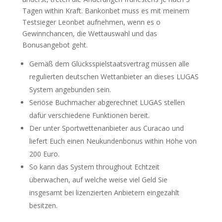
Tagen within Kraft. Bankonbet muss es mit meinem
Testsieger Leonbet aufnehmen, wenn es o
Gewinnchancen, die Wettauswahl und das
Bonusangebot geht.
Gemäß dem Glücksspielstaatsvertrag müssen alle
regulierten deutschen Wettanbieter an dieses LUGAS
System angebunden sein.
Seriöse Buchmacher abgerechnet LUGAS stellen
dafür verschiedene Funktionen bereit.
Der unter Sportwettenanbieter aus Curacao und
liefert Euch einen Neukundenbonus within Höhe von
200 Euro.
So kann das System throughout Echtzeit
überwachen, auf welche weise viel Geld Sie
insgesamt bei lizenzierten Anbietern eingezahlt
besitzen.