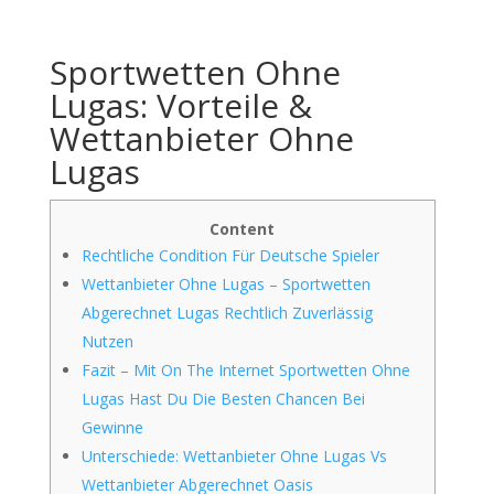
Sportwetten Ohne
Lugas: Vorteile &
Wettanbieter Ohne
Lugas
Content
Rechtliche Condition Für Deutsche Spieler
Wettanbieter Ohne Lugas – Sportwetten
Abgerechnet Lugas Rechtlich Zuverlässig
Nutzen
Fazit – Mit On The Internet Sportwetten Ohne
Lugas Hast Du Die Besten Chancen Bei
Gewinne
Unterschiede: Wettanbieter Ohne Lugas Vs
Wettanbieter Abgerechnet Oasis