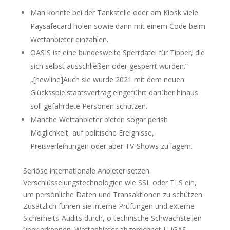
Man konnte bei der Tankstelle oder am Kiosk viele
Paysafecard holen sowie dann mit einem Code beim
Wettanbieter einzahlen.
OASIS ist eine bundesweite Sperrdatei für Tipper, die
sich selbst ausschließen oder gesperrt wurden.”
„[newline]Auch sie wurde 2021 mit dem neuen
Glücksspielstaatsvertrag eingeführt darüber hinaus
soll gefährdete Personen schützen.
Manche Wettanbieter bieten sogar perish
Möglichkeit, auf politische Ereignisse,
Preisverleihungen oder aber TV-Shows zu lagern.
Seriöse internationale Anbieter setzen
Verschlüsselungstechnologien wie SSL oder TLS ein,
um persönliche Daten und Transaktionen zu schützen.
Zusätzlich führen sie interne Prüfungen und externe
Sicherheits-Audits durch, o technische Schwachstellen
über erkennen. Wettanbieter abgerechnet LUGAS