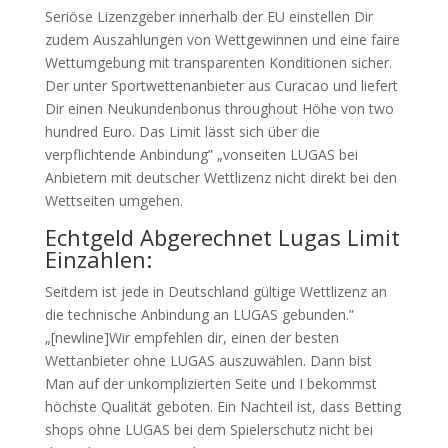
Seriöse Lizenzgeber innerhalb der EU einstellen Dir
zudem Auszahlungen von Wettgewinnen und eine faire
Wettumgebung mit transparenten Konditionen sicher.
Der unter Sportwettenanbieter aus Curacao und liefert
Dir einen Neukundenbonus throughout Höhe von two
hundred Euro. Das Limit lässt sich über die
verpflichtende Anbindung” „vonseiten LUGAS bei
Anbietern mit deutscher Wettlizenz nicht direkt bei den
Wettseiten umgehen.
Echtgeld Abgerechnet Lugas Limit
Einzahlen:
Seitdem ist jede in Deutschland gültige Wettlizenz an
die technische Anbindung an LUGAS gebunden.”
„[newline]Wir empfehlen dir, einen der besten
Wettanbieter ohne LUGAS auszuwählen. Dann bist
Man auf der unkomplizierten Seite und I bekommst
höchste Qualität geboten. Ein Nachteil ist, dass Betting
shops ohne LUGAS bei dem Spielerschutz nicht bei