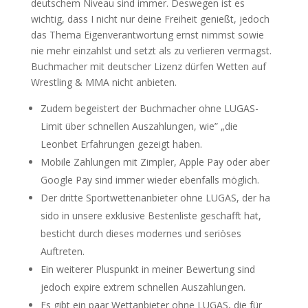
deutschem Niveau sind immer. Deswegen ist es
wichtig, dass I nicht nur deine Freiheit genießt, jedoch
das Thema Eigenverantwortung ernst nimmst sowie
nie mehr einzahlst und setzt als zu verlieren vermagst.
Buchmacher mit deutscher Lizenz dürfen Wetten auf
Wrestling & MMA nicht anbieten.
Zudem begeistert der Buchmacher ohne LUGAS-
Limit über schnellen Auszahlungen, wie” „die
Leonbet Erfahrungen gezeigt haben.
Mobile Zahlungen mit Zimpler, Apple Pay oder aber
Google Pay sind immer wieder ebenfalls möglich.
Der dritte Sportwettenanbieter ohne LUGAS, der ha
sido in unsere exklusive Bestenliste geschafft hat,
besticht durch dieses modernes und seriöses
Auftreten.
Ein weiterer Pluspunkt in meiner Bewertung sind
jedoch expire extrem schnellen Auszahlungen.
Es gibt ein paar Wettanbieter ohne LUGAS, die für