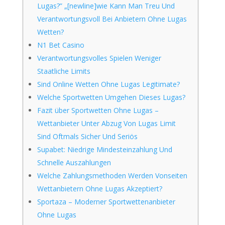
Lugas?” „[newline]wie Kann Man Treu Und
Verantwortungsvoll Bei Anbietern Ohne Lugas
Wetten?
N1 Bet Casino
Verantwortungsvolles Spielen Weniger
Staatliche Limits
Sind Online Wetten Ohne Lugas Legitimate?
Welche Sportwetten Umgehen Dieses Lugas?
Fazit über Sportwetten Ohne Lugas –
Wettanbieter Unter Abzug Von Lugas Limit
Sind Oftmals Sicher Und Seriös
Supabet: Niedrige Mindesteinzahlung Und
Schnelle Auszahlungen
Welche Zahlungsmethoden Werden Vonseiten
Wettanbietern Ohne Lugas Akzeptiert?
Sportaza – Moderner Sportwettenanbieter
Ohne Lugas