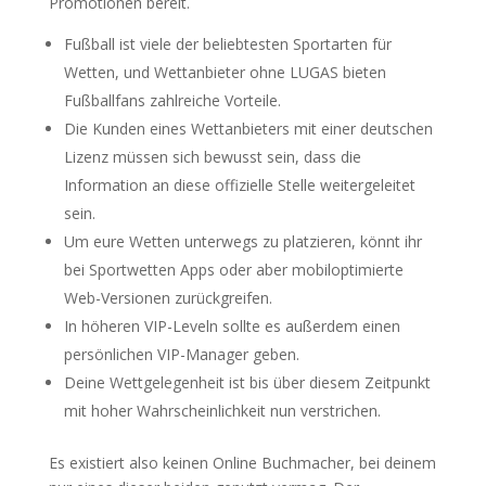
Promotionen bereit.
Fußball ist viele der beliebtesten Sportarten für
Wetten, und Wettanbieter ohne LUGAS bieten
Fußballfans zahlreiche Vorteile.
Die Kunden eines Wettanbieters mit einer deutschen
Lizenz müssen sich bewusst sein, dass die
Information an diese offizielle Stelle weitergeleitet
sein.
Um eure Wetten unterwegs zu platzieren, könnt ihr
bei Sportwetten Apps oder aber mobiloptimierte
Web-Versionen zurückgreifen.
In höheren VIP-Leveln sollte es außerdem einen
persönlichen VIP-Manager geben.
Deine Wettgelegenheit ist bis über diesem Zeitpunkt
mit hoher Wahrscheinlichkeit nun verstrichen.
Es existiert also keinen Online Buchmacher, bei deinem