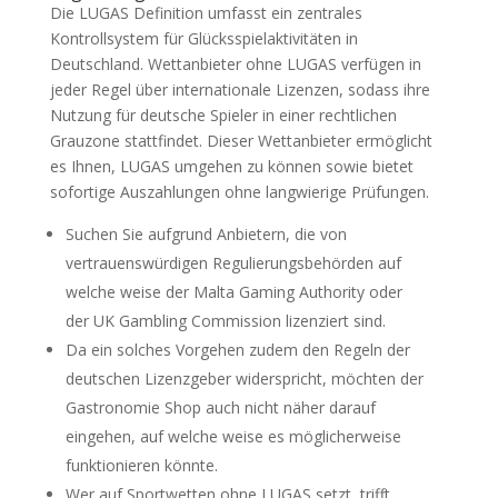
Die LUGAS Definition umfasst ein zentrales
Kontrollsystem für Glücksspielaktivitäten in
Deutschland. Wettanbieter ohne LUGAS verfügen in
jeder Regel über internationale Lizenzen, sodass ihre
Nutzung für deutsche Spieler in einer rechtlichen
Grauzone stattfindet. Dieser Wettanbieter ermöglicht
es Ihnen, LUGAS umgehen zu können sowie bietet
sofortige Auszahlungen ohne langwierige Prüfungen.
Suchen Sie aufgrund Anbietern, die von
vertrauenswürdigen Regulierungsbehörden auf
welche weise der Malta Gaming Authority oder
der UK Gambling Commission lizenziert sind.
Da ein solches Vorgehen zudem den Regeln der
deutschen Lizenzgeber widerspricht, möchten der
Gastronomie Shop auch nicht näher darauf
eingehen, auf welche weise es möglicherweise
funktionieren könnte.
Wer auf Sportwetten ohne LUGAS setzt, trifft