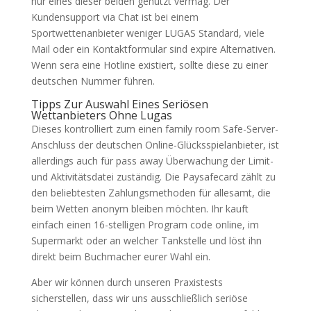
nur eines dieser beiden genutzt vermag. Der
Kundensupport via Chat ist bei einem
Sportwettenanbieter weniger LUGAS Standard, viele
Mail oder ein Kontaktformular sind expire Alternativen.
Wenn sera eine Hotline existiert, sollte diese zu einer
deutschen Nummer führen.
Tipps Zur Auswahl Eines Seriösen
Wettanbieters Ohne Lugas
Dieses kontrolliert zum einen family room Safe-Server-
Anschluss der deutschen Online-Glücksspielanbieter, ist
allerdings auch für pass away Überwachung der Limit-
und Aktivitätsdatei zuständig. Die Paysafecard zählt zu
den beliebtesten Zahlungsmethoden für allesamt, die
beim Wetten anonym bleiben möchten. Ihr kauft
einfach einen 16-stelligen Program code online, im
Supermarkt oder an welcher Tankstelle und löst ihn
direkt beim Buchmacher eurer Wahl ein.
Aber wir können durch unseren Praxistests
sicherstellen, dass wir uns ausschließlich seriöse