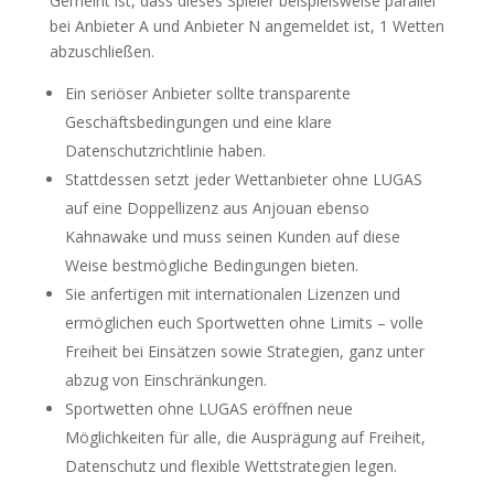
Gemeint ist, dass dieses Spieler beispielsweise parallel
bei Anbieter A und Anbieter N angemeldet ist, 1 Wetten
abzuschließen.
Ein seriöser Anbieter sollte transparente
Geschäftsbedingungen und eine klare
Datenschutzrichtlinie haben.
Stattdessen setzt jeder Wettanbieter ohne LUGAS
auf eine Doppellizenz aus Anjouan ebenso
Kahnawake und muss seinen Kunden auf diese
Weise bestmögliche Bedingungen bieten.
Sie anfertigen mit internationalen Lizenzen und
ermöglichen euch Sportwetten ohne Limits – volle
Freiheit bei Einsätzen sowie Strategien, ganz unter
abzug von Einschränkungen.
Sportwetten ohne LUGAS eröffnen neue
Möglichkeiten für alle, die Ausprägung auf Freiheit,
Datenschutz und flexible Wettstrategien legen.