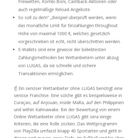
Freiwetten, Kombi-Boni, Cashback-Aktionen oder
auch regelmäßige Reload-Angebote.
So soll zu dem” „Beispiel überprüft werden, wenn
das monatliche Limit für Einzahlungen throughout
Höhe von maximal 1000 €, welches gesetzlich
vorgeschrieben ist echt, nicht überschritten werden.
E-Wallets sind eine gewisse der beliebtesten
Zahlungsmethoden bei Wettanbietern unter abzug
von LUGAS, da sie schnelle und sichere
Transaktionen ermöglichen.
☝️ Ein seriöser Wettanbieter ohne LUGAS benötigt eine
seriöse Franchise. Eine solche gibt es beispielsweise in
Curaçao, auf Anjouan, inside Malta, auf den Philippinen
und within Kahnawake. Bei der Bewertung von einem
Online Wettanbieter ohne LUGAS gibt sera einige
Kriterien, die eine Rolle zocken. Das Wettprogramm
von PlayZilla umfasst knapp 40 Sportarten und geht in
diesen weit in pass away Tiefe. Im Fußball sind bis über