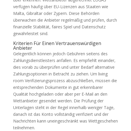
verfügen häufig über EU-Lizenzen aus Staaten wie
Malta, Gibraltar oder Zypern. Diese Behörden
überwachen die Anbieter regelmäßig und prüfen, durch
finanzielle Stabilität, faires Spiel und Datenschutz
gewährleistet sind.
Kriterien Für Einen Vertrauenswürdigen
Anbieter
Gelegentlich können jedoch Gebühren seitens des
Zahlungsdienstleisters anfallen. Es empfiehlt einander,
dies vorab zu überprüfen und unter Bedarf alternative
Zahlungsoptionen in Betracht zu ziehen. Um living
room Verifizierungsprozess abzuschließen, müssen die
entsprechenden Dokumente in gut erkennbarer
Qualität hochgeladen oder aber per E-Mail an den
Wettanbieter gesendet werden. Die Prüfung der
Unterlagen steht in der Regel innerhalb weniger Tage,
danach ist das Konto vollständig verifiziert und der
Nachrichten kann uneingeschränkt was Wettgeschehen
teilnehmen.