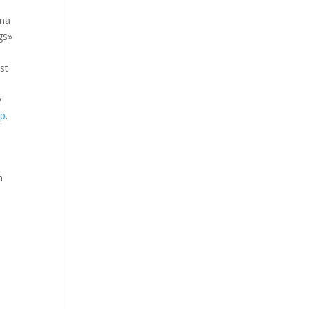
ona
gs»
st
y
pp
.
h