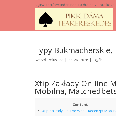
Nyitva tartás:
minden nap 10 óra és 20 óra közöt
Typy Bukmacherskie, T
Szerző:
PolusTea
|
jan 26, 2026
|
Egyéb
Xtip Zakłady On-line M
Mobilna, Matchedbet
Content
Xtip Zakłady On The Web I Recenzja Mobiln