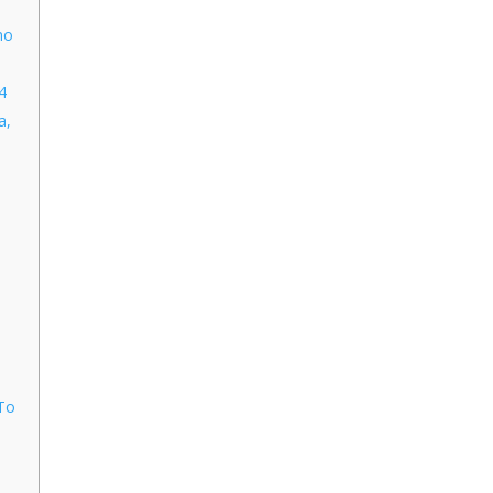
no
4
a,
To