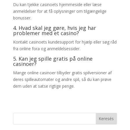
Du kan tjekke casinoets hjemmeside eller læse
anmeldelser for at få oplysninger om tilgængelige
bonusser.
4. Hvad skal jeg gøre, hvis jeg har
problemer med et casino?
Kontakt casinoets kundesupport for hjælp eller søg råd
fra online fora og anmeldelsessider.
5. Kan jeg spille gratis på online
casinoer?
Mange online casinoer tilbyder gratis spilversioner af
deres spilleautomater og andre spil, så du kan prøve
dem uden at satse rigtige penge.