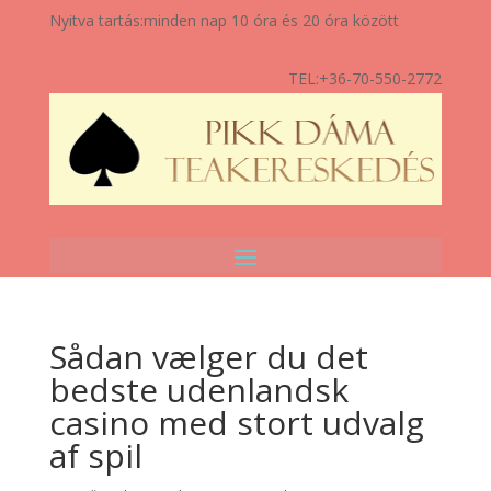
Nyitva tartás:
minden nap 10 óra és 20 óra között
TEL:
+36-70-550-2772
Sådan vælger du det
bedste udenlandsk
casino med stort udvalg
af spil