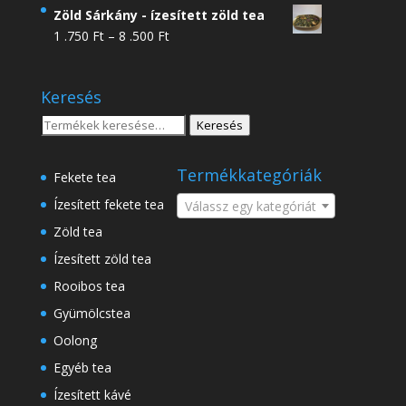
4
Zöld Sárkány - ízesített zöld tea
.950 Ft
Ártartomány:
1 .750
Ft
–
8 .500
Ft
-
1
18
.750 Ft
.500 Ft
Keresés
-
8
Keresés
Keresés
.500 Ft
a
következőre:
Termékkategóriák
Fekete tea
Ízesített fekete tea
Válassz egy kategóriát
Zöld tea
Ízesített zöld tea
Rooibos tea
Gyümölcstea
Oolong
Egyéb tea
Ízesített kávé