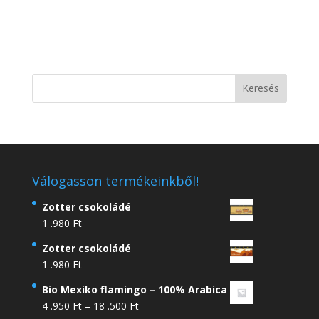
Válogasson termékeinkből!
Zotter csokoládé
1 .980
Ft
Zotter csokoládé
1 .980
Ft
Bio Mexiko flamingo – 100% Arabica
Ártartomány:
4 .950
Ft
–
18 .500
Ft