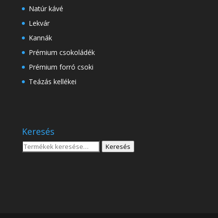
Natúr kávé
Lekvár
Kannák
Prémium csokoládék
Prémium forró csoki
Teázás kellékei
Keresés
Keresés
Keresés
a
következőre: