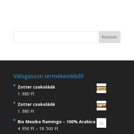
Válogasson termékeinkből!
Zotter csokoládé
1 .980
Ft
Zotter csokoládé
1 .980
Ft
Bio Mexiko flamingo – 100% Arabica
Ártartomány:
4 .950
Ft
–
18 .500
Ft