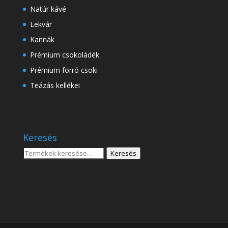
Natúr kávé
Lekvár
Kannák
Prémium csokoládék
Prémium forró csoki
Teázás kellékei
Keresés
Keresés
Keresés
a
következőre: