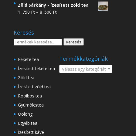
4
Zöld Sárkány - ízesített zöld tea
.950 Ft
Ártartomány:
1 .750
Ft
–
8 .500
Ft
-
1
18
.750 Ft
.500 Ft
Keresés
-
8
Keresés
Keresés
.500 Ft
a
következőre:
Termékkategóriák
Fekete tea
Ízesített fekete tea
Válassz egy kategóriát
Zöld tea
Ízesített zöld tea
Rooibos tea
Gyümölcstea
Oolong
Egyéb tea
Ízesített kávé