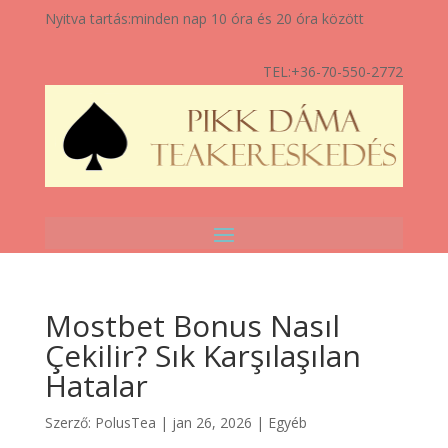
Nyitva tartás:
minden nap 10 óra és 20 óra között
TEL:
+36-70-550-2772
Mostbet Bonus Nasıl
Çekilir? Sık Karşılaşılan
Hatalar
Szerző:
PolusTea
|
jan 26, 2026
|
Egyéb