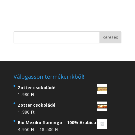
Válogasson termékeinkből!
Zotter csokoládé
1 .980
Ft
Zotter csokoládé
1 .980
Ft
Bio Mexiko flamingo – 100% Arabica
Ártartomány:
4 .950
Ft
–
18 .500
Ft