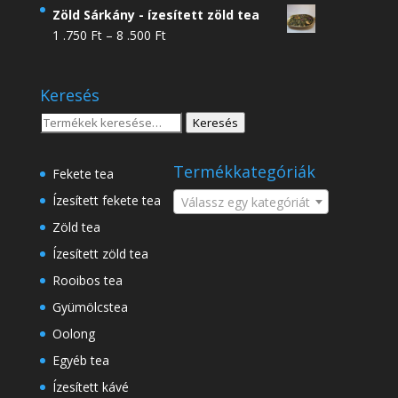
4
Zöld Sárkány - ízesített zöld tea
.950 Ft
Ártartomány:
1 .750
Ft
–
8 .500
Ft
-
1
18
.750 Ft
.500 Ft
Keresés
-
8
Keresés
Keresés
.500 Ft
a
következőre:
Termékkategóriák
Fekete tea
Ízesített fekete tea
Válassz egy kategóriát
Zöld tea
Ízesített zöld tea
Rooibos tea
Gyümölcstea
Oolong
Egyéb tea
Ízesített kávé