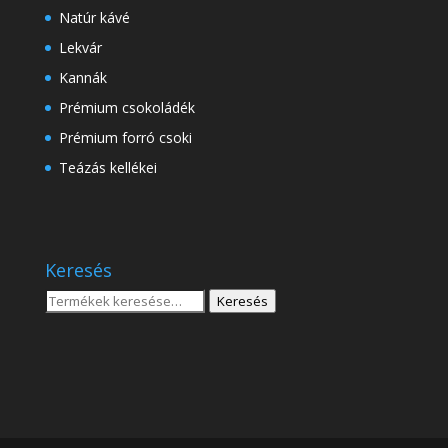
Natúr kávé
Lekvár
Kannák
Prémium csokoládék
Prémium forró csoki
Teázás kellékei
Keresés
Keresés
Keresés
a
következőre: