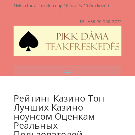
Nyitva tartás:
minden nap 10 óra és 20 óra között
TEL:
+36-70-550-2772
Рейтинг Казино Топ
Лучших Казино
ноунсом Оценкам
Реальных
Пользователей