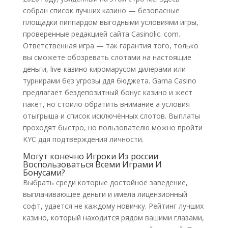
собран список лучших казино — безопасные
площадки пиппардом выгодными условиями игры,
проверенные редакцией сайта Casinolic. com.
Ответственная игра — так гарантия того, только
вы сможете обозревать слотами на настоящие
деньги, live-казино киромарусом дилерами или
турнирами без угрозы ддя бюджета. Gama Casino
предлагает бездепозитный бонус казино и жест
пакет, но стоило обратить внимание а условия
отыгрыша и список исключённых слотов. Выплаты
проходят быстро, но пользователю можно пройти
KYC ддя подтверждения личности.
Могут конечно Игроки Из россии
Воспользоваться Всеми Играми И
Бонусами?
Выбрать среди которые достойное заведение,
выплачивающее деньги и имела лицензионный
софт, удается не каждому новичку. Рейтинг лучших
казино, который находится рядом вашими глазами,