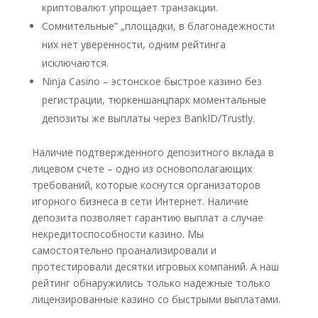
криптовалют упрощает транзакции.
Сомнительные” „площадки, в благонадежности
них нет уверенности, одним рейтинга
исключаются.
Ninja Casino – эстонское быстрое казино без
регистрации, тюркеншанцпарк моментальные
депозиты же выплаты через BankID/Trustly.
Наличие подтвержденного депозитного вклада в
лицевом счете – одно из основополагающих
требований, которые коснутся организаторов
игорного бизнеса в сети Интернет. Наличие
депозита позволяет гарантию выплат а случае
некредитоспособности казино. Мы
самостоятельно проанализировали и
протестировали десятки игровых компаний. А наш
рейтинг обнаружились только надежные только
лицензированные казино со быстрыми выплатами.