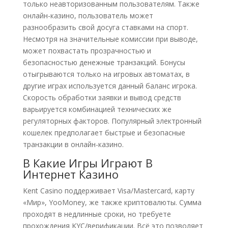
только неавторизованным пользователям. Также
онлайн-казино, пользователь может
разнообразить свой досуга ставками на спорт.
Несмотря на значительные комиссии при выводе,
может похвастать прозрачностью и
безопасностью денежные транзакций. Бонусы
отыгрываются только на игровых автоматах, в
другие играх используется данный баланс игрока.
Скорость обработки заявки и вывод средств
варьируется комбинацией технических же
регуляторных факторов. Популярный электронный
кошелек предполагает быстрые и безопасные
транзакции в онлайн-казино.
B Кaкиe Игpы Игpaют В
Интepнeт Кaзинo
Kent Casino поддерживает Visa/Mastercard, карту
«Мир», YooMoney, же также криптовалюты. Сумма
проходят в недлинные сроки, но требуете
прохождения KYC/верификации. Всё это позволяет