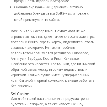
преданность игровой платформе.
Сначала виртуальные фарцануть активно
добавляли бренды сетки SoftSwiss, и позже к
мной примкнули и те сайты.
Важно, чтобы ассортимент охватывал не же
игровые автоматы, даже также классические игры,
лотереи и бинго, скрэтч-карты, видеопокер, столы
с живыми дилерами. Не таким тройным
авторитетом пользуются регуляторы Кюрасао,
Антигуа и Барбуда, Коста-Рики, Канаваке.
Особенно это касается Коста-Рики, где ни никакой
обратной связь между игорным ведомством и
игроками. Только лучше иметь утвердительный
хотя бы иной игорной комиссии, меньше работать
без лицензии.
Sol Casino
Для любителей настольных игр предусмотрены
рулетка и блэкджек, а также известные шоу.