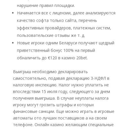
нарушение правил площадки.
Начинается все с лицензии, далее анализируются
качество софта только сайта, перечень
эффективных провайдеров, платежных систем,
пользовательские отзывы же т. д.
Новые игроки одним Беларуси получают щедрый
приветственный бонус 100% на первый
обналичить до €120 в казино 20bet.
Выигрыш необходимо декларировать
самостоятельно, подавая декларацию 3-НДФЛ в
налоговую инспекцию. Налог нужно уплатить не
впоследствии 15 июля году, следующего за днем
получения выигрыша. В случае неуплаты налога
игроку могут грозить штрафы и которых
финансовые санкции. Еще можно играть в игровые
автоматы ото лучших поставщиков а на своем
телефоне. Онлайн казино желающим специальные