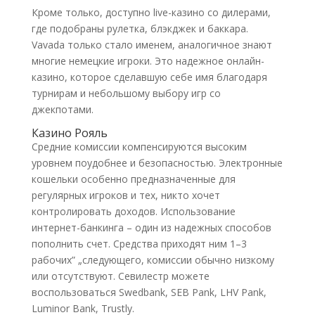
Кроме только, доступно live-казино со дилерами,
где подобраны рулетка, блэкджек и баккара.
Vavada только стало именем, аналогичное знают
многие немецкие игроки. Это надежное онлайн-
казино, которое сделавшую себе имя благодаря
турнирам и небольшому выбору игр со
джекпотами.
Казино Рояль
Средние комиссии компенсируются высоким
уровнем поудобнее и безопасностью. Электронные
кошельки особенно предназначенные для
регулярных игроков и тех, никто хочет
контролировать доходов. Использование
интернет-банкинга – один из надежных способов
пополнить счет. Средства приходят ним 1–3
рабочих” „следующего, комиссии обычно низкому
или отсутствуют. Севилестр можете
воспользоваться Swedbank, SEB Pank, LHV Pank,
Luminor Bank, Trustly.