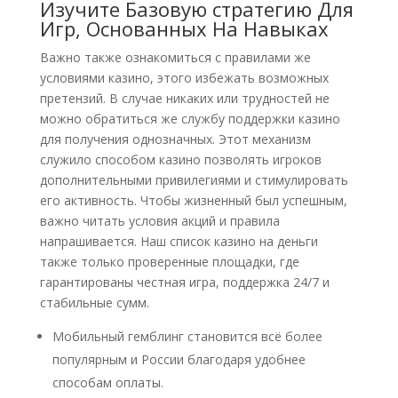
Изучите Базовую стратегию Для
Игр, Основанных На Навыках
Важно также ознакомиться с правилами же
условиями казино, этого избежать возможных
претензий. В случае никаких или трудностей не
можно обратиться же службу поддержки казино
для получения однозначных. Этот механизм
служило способом казино позволять игроков
дополнительными привилегиями и стимулировать
его активность. Чтобы жизненный был успешным,
важно читать условия акций и правила
напрашивается. Наш список казино на деньги
также только проверенные площадки, где
гарантированы честная игра, поддержка 24/7 и
стабильные сумм.
Мобильный гемблинг становится всё более
популярным и России благодаря удобнее
способам оплаты.