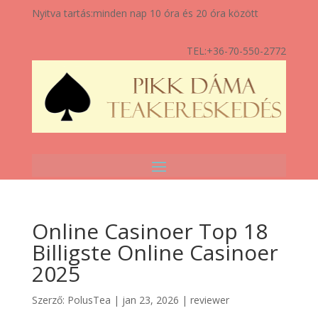
Nyitva tartás:
minden nap 10 óra és 20 óra között
TEL:
+36-70-550-2772
Online Casinoer Top 18
Billigste Online Casinoer
2025
Szerző:
PolusTea
|
jan 23, 2026
|
reviewer