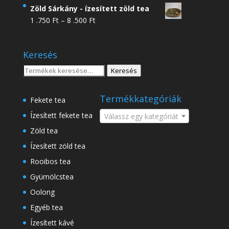
4
Zöld Sárkány - ízesített zöld tea
.950 Ft
Ártartomány:
1 .750
Ft
–
8 .500
Ft
-
1
18
.750 Ft
.500 Ft
Keresés
-
8
Keresés
Keresés
.500 Ft
a
következőre:
Termékkategóriák
Fekete tea
Ízesített fekete tea
Válassz egy kategóriát
Zöld tea
Ízesített zöld tea
Rooibos tea
Gyümölcstea
Oolong
Egyéb tea
Ízesített kávé