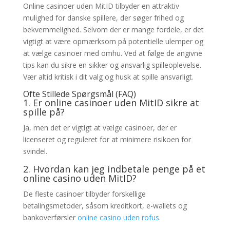
Online casinoer uden MitID tilbyder en attraktiv
mulighed for danske spillere, der søger frihed og
bekvemmelighed. Selvom der er mange fordele, er det
vigtigt at være opmærksom på potentielle ulemper og
at vælge casinoer med omhu. Ved at følge de angivne
tips kan du sikre en sikker og ansvarlig spilleoplevelse.
Vær altid kritisk i dit valg og husk at spille ansvarligt.
Ofte Stillede Spørgsmål (FAQ)
1. Er online casinoer uden MitID sikre at
spille på?
Ja, men det er vigtigt at vælge casinoer, der er
licenseret og reguleret for at minimere risikoen for
svindel.
2. Hvordan kan jeg indbetale penge på et
online casino uden MitID?
De fleste casinoer tilbyder forskellige
betalingsmetoder, såsom kreditkort, e-wallets og
bankoverførsler
online casino uden rofus
.