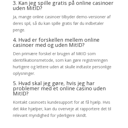
3. Kan jeg spille gratis på online casinoer
uden MitID?
Ja, mange online casinoer tilbyder demo-versioner af
deres spil, så du kan spille gratis før du indbetaler
penge.
4. Hvad er forskellen mellem online
casinoer med og uden MitID?
Den primære forskel er brugen af MitID som
identifikationsmetode, som kan gøre registreringen
hurtigere og lettere uden at skulle indtaste personlige
oplysninger.
5. Hvad skal jeg gøre, hvis jeg har
problemer med et online casino uden
MitID?
Kontakt casinoets kundesupport for at få hjælp. Hvis
det ikke hjælper, kan du overveje at rapportere det til
relevant myndighed for yderligere skridt.