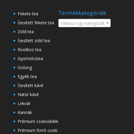
.500 Ft
a
következőre:
Termékkategóriák
Fekete tea
Ízesített fekete tea
Válassz egy kategóriát
Zöld tea
Ízesített zöld tea
Rooibos tea
Gyümölcstea
Oolong
Egyéb tea
Ízesített kávé
Natúr kávé
Lekvár
Kannák
Prémium csokoládék
Prémium forró csoki