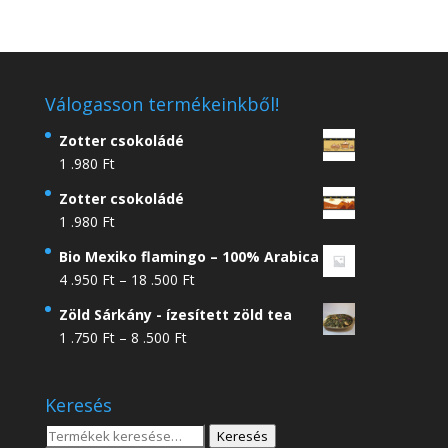
Válogasson termékeinkből!
Zotter csokoládé
1 .980
Ft
Zotter csokoládé
1 .980
Ft
Bio Mexiko flamingo – 100% Arabica
Ártartomány:
4 .950
Ft
–
18 .500
Ft
4
Zöld Sárkány - ízesített zöld tea
.950 Ft
Ártartomány:
1 .750
Ft
–
8 .500
Ft
-
1
18
.750 Ft
.500 Ft
Keresés
-
8
Keresés
Keresés