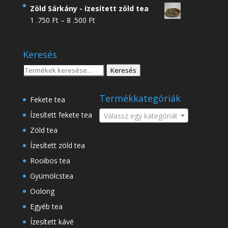
4
Zöld Sárkány - ízesített zöld tea
.950 Ft
Ártartomány:
1 .750
Ft
–
8 .500
Ft
-
1
18
.750 Ft
.500 Ft
Keresés
-
8
Keresés
Keresés
.500 Ft
a
következőre:
Termékkategóriák
Fekete tea
Ízesített fekete tea
Válassz egy kategóriát
Zöld tea
Ízesített zöld tea
Rooibos tea
Gyümölcstea
Oolong
Egyéb tea
Ízesített kávé