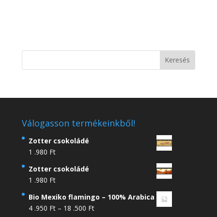
Válogasson termékeinkből!
Zotter csokoládé
1 .980
Ft
Zotter csokoládé
1 .980
Ft
Bio Mexiko flamingo – 100% Arabica
Ártartomány:
4 .950
Ft
–
18 .500
Ft