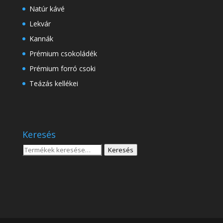
Natúr kávé
Lekvár
Kannák
Prémium csokoládék
Prémium forró csoki
Teázás kellékei
Keresés
Keresés
Keresés
a
következőre: