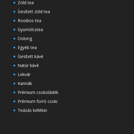
Zöld tea
Ízesített zöld tea
Rooibos tea
Gyümölcstea
Oolong
Egyéb tea
Ízesített kávé
Natúr kávé
Lekvár
Kannák
Prémium csokoládék
Prémium forró csoki
Teázás kellékei