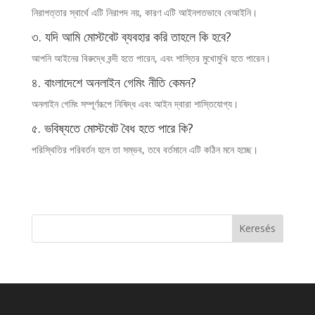
নিরাপত্তার স্বার্থে এটি নিরাপদ নয়, কারণ এটি আইনগতভাবে বেআইনি।
৩. যদি আমি মোস্টবেট ব্যবহার করি তাহলে কি হবে?
আপনি আইনের বিরুদ্ধে বন্দী হতে পারেন, এবং শাস্তির মুখোমুখি হতে পারেন।
৪. বাংলাদেশে অনলাইন গেমিং নীতি কেমন?
অনলাইন গেমিং সম্পূর্ণরূপে নিষিদ্ধ এবং আইন দ্বারা শাস্তিযোগ্য।
৫. ভবিষ্যতে মোস্টবেট বৈধ হতে পারে কি?
পরিস্থিতির পরিবর্তন হলে তা সম্ভব, তবে বর্তমানে এটি কঠিন মনে হচ্ছে।