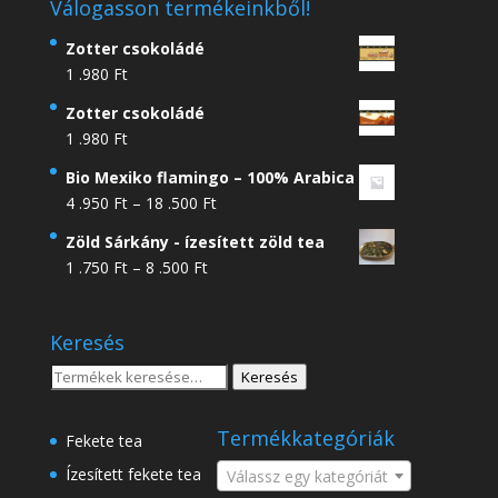
Válogasson termékeinkből!
Zotter csokoládé
1 .980
Ft
Zotter csokoládé
1 .980
Ft
Bio Mexiko flamingo – 100% Arabica
Ártartomány:
4 .950
Ft
–
18 .500
Ft
4
Zöld Sárkány - ízesített zöld tea
.950 Ft
Ártartomány:
1 .750
Ft
–
8 .500
Ft
-
1
18
.750 Ft
.500 Ft
Keresés
-
8
Keresés
Keresés
.500 Ft
a
következőre:
Termékkategóriák
Fekete tea
Ízesített fekete tea
Válassz egy kategóriát