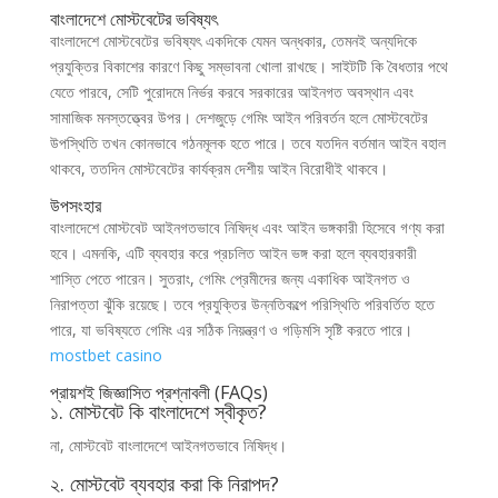
বাংলাদেশে মোস্টবেটের ভবিষ্যৎ
বাংলাদেশে মোস্টবেটের ভবিষ্যৎ একদিকে যেমন অন্ধকার, তেমনই অন্যদিকে
প্রযুক্তির বিকাশের কারণে কিছু সম্ভাবনা খোলা রাখছে। সাইটটি কি বৈধতার পথে
যেতে পারবে, সেটি পুরোদমে নির্ভর করবে সরকারের আইনগত অবস্থান এবং
সামাজিক মনস্তত্ত্বের উপর। দেশজুড়ে গেমিং আইন পরিবর্তন হলে মোস্টবেটের
উপস্থিতি তখন কোনভাবে গঠনমূলক হতে পারে। তবে যতদিন বর্তমান আইন বহাল
থাকবে, ততদিন মোস্টবেটের কার্যক্রম দেশীয় আইন বিরোধীই থাকবে।
উপসংহার
বাংলাদেশে মোস্টবেট আইনগতভাবে নিষিদ্ধ এবং আইন ভঙ্গকারী হিসেবে গণ্য করা
হবে। এমনকি, এটি ব্যবহার করে প্রচলিত আইন ভঙ্গ করা হলে ব্যবহারকারী
শাস্তি পেতে পারেন। সুতরাং, গেমিং প্রেমীদের জন্য একাধিক আইনগত ও
নিরাপত্তা ঝুঁকি রয়েছে। তবে প্রযুক্তির উন্নতিকল্পে পরিস্থিতি পরিবর্তিত হতে
পারে, যা ভবিষ্যতে গেমিং এর সঠিক নিয়ন্ত্রণ ও গড়িমসি সৃষ্টি করতে পারে।
mostbet casino
প্রায়শই জিজ্ঞাসিত প্রশ্নাবলী (FAQs)
১. মোস্টবেট কি বাংলাদেশে স্বীকৃত?
না, মোস্টবেট বাংলাদেশে আইনগতভাবে নিষিদ্ধ।
২. মোস্টবেট ব্যবহার করা কি নিরাপদ?