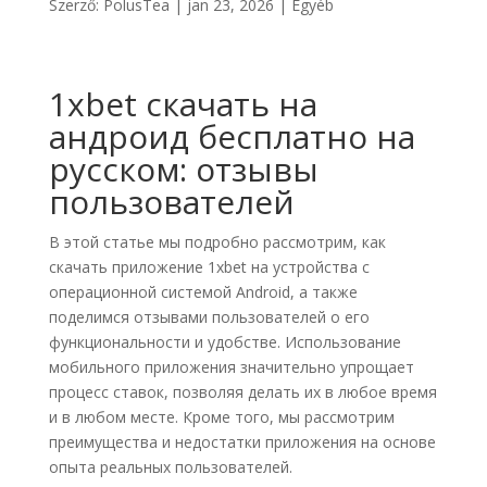
Szerző:
PolusTea
|
jan 23, 2026
|
Egyéb
1xbet скачать на
андроид бесплатно на
русском: отзывы
пользователей
В этой статье мы подробно рассмотрим, как
скачать приложение 1xbet на устройства с
операционной системой Android, а также
поделимся отзывами пользователей о его
функциональности и удобстве. Использование
мобильного приложения значительно упрощает
процесс ставок, позволяя делать их в любое время
и в любом месте. Кроме того, мы рассмотрим
преимущества и недостатки приложения на основе
опыта реальных пользователей.