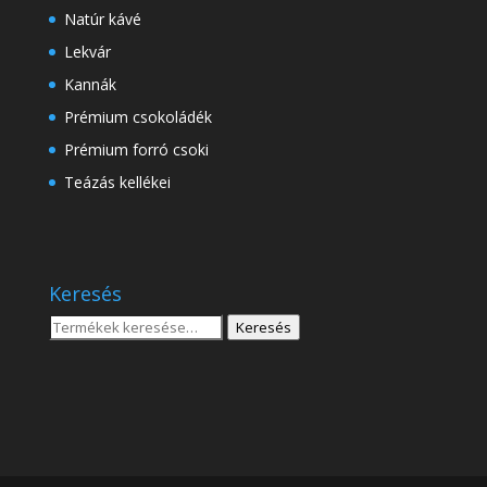
Natúr kávé
Lekvár
Kannák
Prémium csokoládék
Prémium forró csoki
Teázás kellékei
Keresés
Keresés
Keresés
a
következőre: