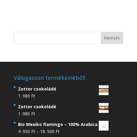
Válogasson termékeinkből!
Zotter csokoládé
1 .980
Ft
Zotter csokoládé
1 .980
Ft
Bio Mexiko flamingo – 100% Arabica
Ártartomány:
4 .950
Ft
–
18 .500
Ft