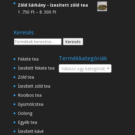
4
Zöld Sárkány - ízesített zöld tea
.950 Ft
Ártartomány:
1 .750
Ft
–
8 .500
Ft
-
1
18
.750 Ft
.500 Ft
Keresés
-
8
Keresés
Keresés
.500 Ft
a
következőre:
Termékkategóriák
Fekete tea
Ízesített fekete tea
Válassz egy kategóriát
Zöld tea
Ízesített zöld tea
Rooibos tea
Gyümölcstea
Oolong
Egyéb tea
Ízesített kávé