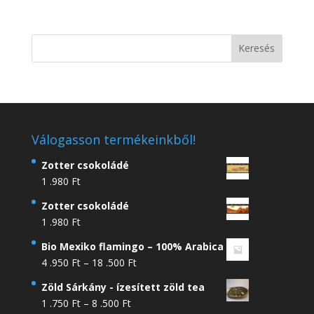
Válogasson termékeinkből!
Zotter csokoládé
1 .980
Ft
Zotter csokoládé
1 .980
Ft
Bio Mexiko flamingo – 100% Arabica
Ártartomány:
4 .950
Ft
–
18 .500
Ft
4
Zöld Sárkány - ízesített zöld tea
.950 Ft
Ártartomány:
1 .750
Ft
–
8 .500
Ft
-