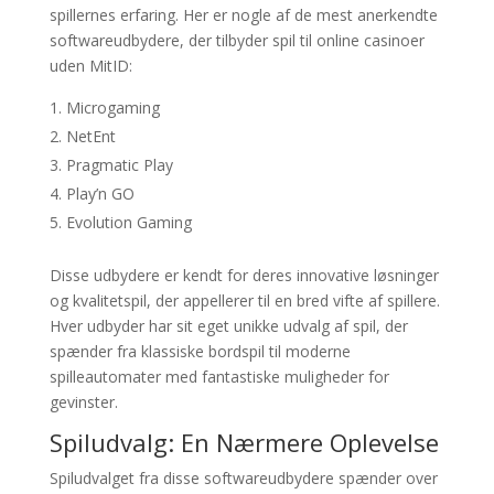
spillernes erfaring. Her er nogle af de mest anerkendte
softwareudbydere, der tilbyder spil til online casinoer
uden MitID:
Microgaming
NetEnt
Pragmatic Play
Play’n GO
Evolution Gaming
Disse udbydere er kendt for deres innovative løsninger
og kvalitetspil, der appellerer til en bred vifte af spillere.
Hver udbyder har sit eget unikke udvalg af spil, der
spænder fra klassiske bordspil til moderne
spilleautomater med fantastiske muligheder for
gevinster.
Spiludvalg: En Nærmere Oplevelse
Spiludvalget fra disse softwareudbydere spænder over