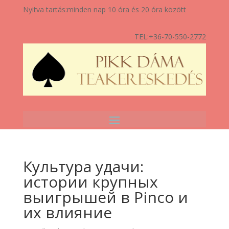
Nyitva tartás:
minden nap 10 óra és 20 óra között
TEL:
+36-70-550-2772
Культура удачи:
истории крупных
выигрышей в Pinco и
их влияние