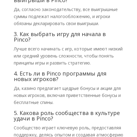
Да, согласно законодательству, все выигрышные
суммы подлежат налогообложению, и игроки
обязаны декларировать свои выигрыши.
3. Как выбрать игру для начала в
Pinco?
Лучше всего начинать с игр, которые имеют низкий
или средний уровень сложности, чтобы понять
принципы игры и развить стратегию.
4. Есть ли в Pinco программы для
новых игроков?
Да, казино предлагает щедрые бонусы и акции для
новых игроков, включая приветственные бонусы и
бесплатные спины.
5. Какова роль сообщества в культуре
удачи в Pinco?
Сообщество играет ключевую роль, предоставляя
поддержку, делясь опытом и создавая атмосферию