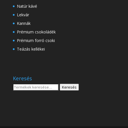
Natúr kávé
Lekvár
Kannák
Prémium csokoládék
Prémium forró csoki
Teázás kellékei
Keresés
Keresés
Keresés
a
következőre: