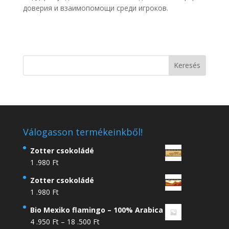
доверия и взаимопомощи среди игроков.
Válogasson termékeinkből!
Zotter csokoládé
1 .980
Ft
Zotter csokoládé
1 .980
Ft
Bio Mexiko flamingo – 100% Arabica
Ártartomány:
4 .950
Ft
–
18 .500
Ft