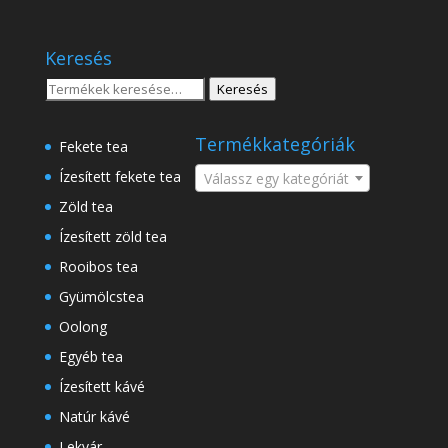
-
1
18
.750 Ft
.500 Ft
Keresés
-
8
Keresés
Keresés
.500 Ft
a
következőre:
Termékkategóriák
Fekete tea
Ízesített fekete tea
Válassz egy kategóriát
Zöld tea
Ízesített zöld tea
Rooibos tea
Gyümölcstea
Oolong
Egyéb tea
Ízesített kávé
Natúr kávé
Lekvár