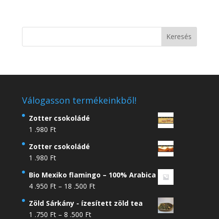
Válogasson termékeinkből!
Zotter csokoládé
1 .980
Ft
Zotter csokoládé
1 .980
Ft
Bio Mexiko flamingo – 100% Arabica
Ártartomány:
4 .950
Ft
–
18 .500
Ft
4
Zöld Sárkány - ízesített zöld tea
.950 Ft
Ártartomány:
1 .750
Ft
–
8 .500
Ft