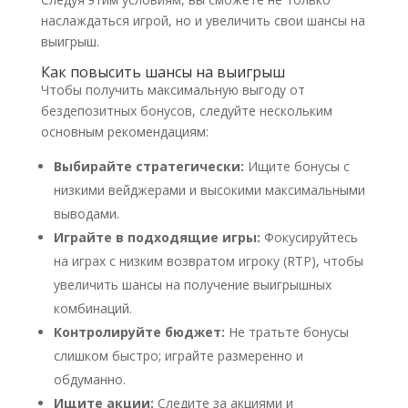
наслаждаться игрой, но и увеличить свои шансы на
выигрыш.
Как повысить шансы на выигрыш
Чтобы получить максимальную выгоду от
бездепозитных бонусов, следуйте нескольким
основным рекомендациям:
Выбирайте стратегически:
Ищите бонусы с
низкими вейджерами и высокими максимальными
выводами.
Играйте в подходящие игры:
Фокусируйтесь
на играх с низким возвратом игроку (RTP), чтобы
увеличить шансы на получение выигрышных
комбинаций.
Контролируйте бюджет:
Не тратьте бонусы
слишком быстро; играйте размеренно и
обдуманно.
Ищите акции:
Следите за акциями и