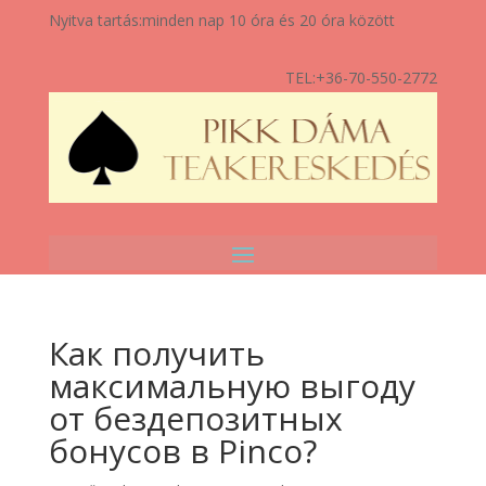
Nyitva tartás:
minden nap 10 óra és 20 óra között
TEL:
+36-70-550-2772
Как получить
максимальную выгоду
от бездепозитных
бонусов в Pinco?