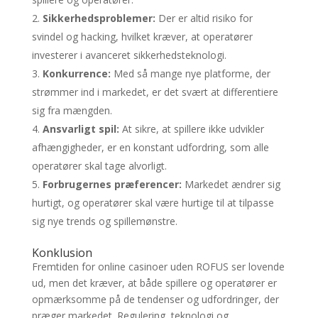
Sikkerhedsproblemer:
Der er altid risiko for
svindel og hacking, hvilket kræver, at operatører
investerer i avanceret sikkerhedsteknologi.
Konkurrence:
Med så mange nye platforme, der
strømmer ind i markedet, er det svært at differentiere
sig fra mængden.
Ansvarligt spil:
At sikre, at spillere ikke udvikler
afhængigheder, er en konstant udfordring, som alle
operatører skal tage alvorligt.
Forbrugernes præferencer:
Markedet ændrer sig
hurtigt, og operatører skal være hurtige til at tilpasse
sig nye trends og spillemønstre.
Konklusion
Fremtiden for online casinoer uden ROFUS ser lovende
ud, men det kræver, at både spillere og operatører er
opmærksomme på de tendenser og udfordringer, der
præger markedet. Regulering, teknologi og