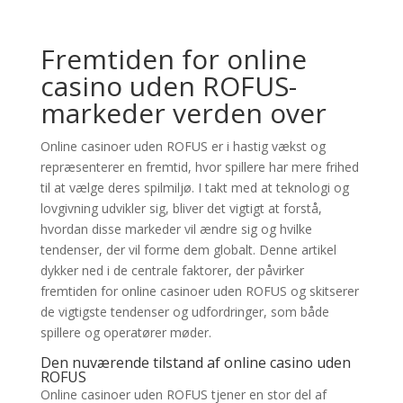
Fremtiden for online
casino uden ROFUS-
markeder verden over
Online casinoer uden ROFUS er i hastig vækst og
repræsenterer en fremtid, hvor spillere har mere frihed
til at vælge deres spilmiljø. I takt med at teknologi og
lovgivning udvikler sig, bliver det vigtigt at forstå,
hvordan disse markeder vil ændre sig og hvilke
tendenser, der vil forme dem globalt. Denne artikel
dykker ned i de centrale faktorer, der påvirker
fremtiden for online casinoer uden ROFUS og skitserer
de vigtigste tendenser og udfordringer, som både
spillere og operatører møder.
Den nuværende tilstand af online casino uden
ROFUS
Online casinoer uden ROFUS tjener en stor del af