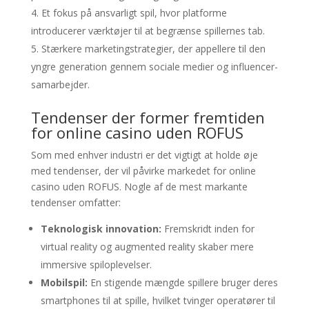
Et fokus på ansvarligt spil, hvor platforme
introducerer værktøjer til at begrænse spillernes tab.
Stærkere marketingstrategier, der appellere til den
yngre generation gennem sociale medier og influencer-
samarbejder.
Tendenser der former fremtiden
for online casino uden ROFUS
Som med enhver industri er det vigtigt at holde øje
med tendenser, der vil påvirke markedet for online
casino uden ROFUS. Nogle af de mest markante
tendenser omfatter:
Teknologisk innovation:
Fremskridt inden for
virtual reality og augmented reality skaber mere
immersive spiloplevelser.
Mobilspil:
En stigende mængde spillere bruger deres
smartphones til at spille, hvilket tvinger operatører til