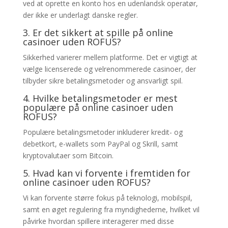
ved at oprette en konto hos en udenlandsk operatør,
der ikke er underlagt danske regler.
3. Er det sikkert at spille på online
casinoer uden ROFUS?
Sikkerhed varierer mellem platforme. Det er vigtigt at
vælge licenserede og velrenommerede casinoer, der
tilbyder sikre betalingsmetoder og ansvarligt spil.
4. Hvilke betalingsmetoder er mest
populære på online casinoer uden
ROFUS?
Populære betalingsmetoder inkluderer kredit- og
debetkort, e-wallets som PayPal og Skrill, samt
kryptovalutaer som Bitcoin.
5. Hvad kan vi forvente i fremtiden for
online casinoer uden ROFUS?
Vi kan forvente større fokus på teknologi, mobilspil,
samt en øget regulering fra myndighederne, hvilket vil
påvirke hvordan spillere interagerer med disse