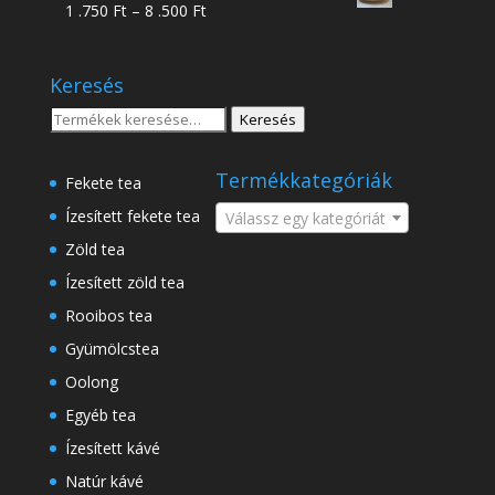
Ártartomány:
1 .750
Ft
–
8 .500
Ft
-
1
18
.750 Ft
.500 Ft
Keresés
-
8
Keresés
Keresés
.500 Ft
a
következőre:
Termékkategóriák
Fekete tea
Ízesített fekete tea
Válassz egy kategóriát
Zöld tea
Ízesített zöld tea
Rooibos tea
Gyümölcstea
Oolong
Egyéb tea
Ízesített kávé
Natúr kávé