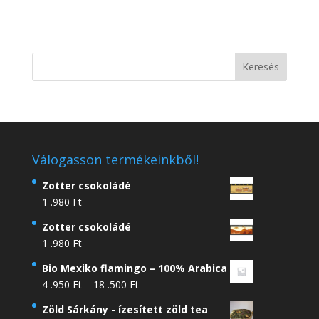
Válogasson termékeinkből!
Zotter csokoládé
1 .980
Ft
Zotter csokoládé
1 .980
Ft
Bio Mexiko flamingo – 100% Arabica
Ártartomány:
4 .950
Ft
–
18 .500
Ft
4
Zöld Sárkány - ízesített zöld tea
.950 Ft