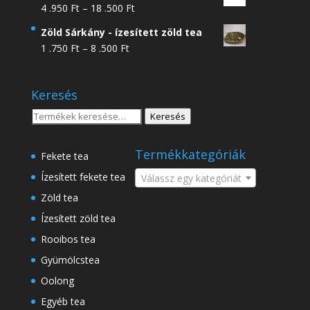
Ártartomány:
4 .950
Ft
–
18 .500
Ft
4
Zöld Sárkány - ízesített zöld tea
.950 Ft
Ártartomány:
1 .750
Ft
–
8 .500
Ft
-
1
18
.750 Ft
.500 Ft
Keresés
-
8
Keresés
Keresés
.500 Ft
a
következőre:
Termékkategóriák
Fekete tea
Ízesített fekete tea
Válassz egy kategóriát
Zöld tea
Ízesített zöld tea
Rooibos tea
Gyümölcstea
Oolong
Egyéb tea