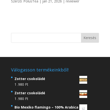
Szerző:
PolusTea
|
jan 21, 2026
|
reviewer
Válogasson termékeinkből!
Zotter csokoládé
1 .980
Ft
Zotter csokoládé
1 .980
Ft
Bio Mexiko flamingo – 100% Arabica