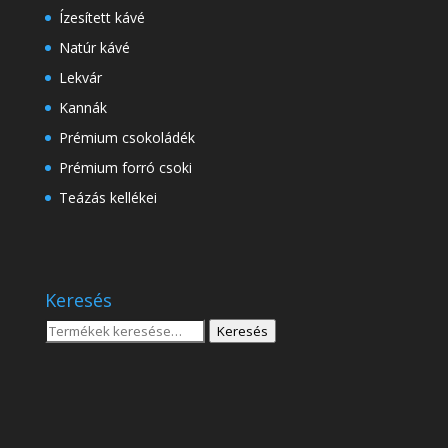
Ízesített kávé
Natúr kávé
Lekvár
Kannák
Prémium csokoládék
Prémium forró csoki
Teázás kellékei
Keresés
Keresés
Keresés
a
következőre: