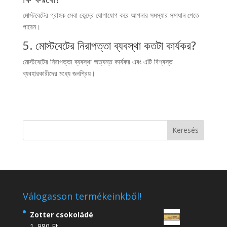
মোস্টবেটের গ্রাহক সেবা কেন্দ্রে যোগাযোগ করে আপনার সমস্যার সমাধান পেতে
পারেন।
5. মোস্টবেটের নিরাপত্তা ব্যবস্থা কতটা কার্যকর?
মোস্টবেটের নিরাপত্তা ব্যবস্থা অত্যন্ত কার্যকর এবং এটি বিশ্বস্ত
ব্যবহারকারীদের মধ্যে জনপ্রিয়।
Válogasson termékeinkből!
Zotter csokoládé
1 .980
Ft