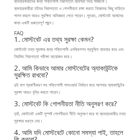
ব্যবহারকারীদের জন্য শক্তিশালী নিরাপত্তা ব্যবস্থা দিয়ে সাজানো।
ব্যবহারকারীরা তাঁদের নিরাপত্তা ও গোপনীয়তা রক্ষা করতে নিজেদের কিছু দায়িত্ব
পালন করলে আরও সুরক্ষিত অভিজ্ঞতা পেতে পারেন। সুতরাং, মোস্টবেট আমাদের
জন্য একটি গুরুত্বপূর্ণ পছন্দ।
FAQ
1. মোস্টবেট এর তথ্য সুরক্ষা কেমন?
মোস্টবেট তথ্য সুরক্ষার জন্য শক্তিশালী এনক্রিপশন প্রযুক্তি ব্যবহার করে এবং
নিয়মিত নিরাপত্তা পরীক্ষা আয়োজন করে।
2. আমি কিভাবে আমার মোস্টবেটের অ্যাকাউন্টকে
সুরক্ষিত রাখবো?
দুই ধাপ প্রমাণীকরণ সহ শক্তিশালী পাসওয়ার্ড নির্বাচন করে আপনার অ্যাকাউন্টের
সুরক্ষা আরও বৃদ্ধি করতে পারেন।
3. মোস্টবেট কি গোপনীয়তা নীতি অনুসরণ করে?
হ্যাঁ, মোস্টবেট একটি সুস্পষ্ট গোপনীয়তা নীতি অনুসরণ করে যা ব্যবহারকারীর তথ্য
সুরক্ষায় গুরত্ব দেয়।
4. আমি যদি মোস্টবেটে কোনো সমস্যা পাই, তাহলে
কি করবো?