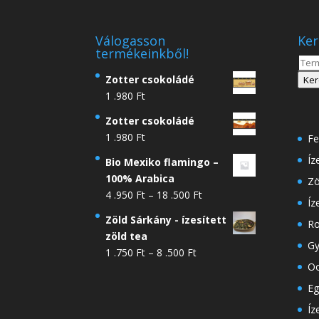
Válogasson
Ker
termékeinkből!
Kere
a
Zotter csokoládé
Ker
köve
1 .980
Ft
Zotter csokoládé
1 .980
Ft
Fe
Íz
Bio Mexiko flamingo –
100% Arabica
Zö
Ártartomány:
4 .950
Ft
–
18 .500
Ft
Íz
4
Zöld Sárkány - ízesített
Ro
.950 Ft
zöld tea
-
Gy
Ártartomány:
1 .750
Ft
–
8 .500
Ft
18
Oo
1
.500 Ft
.750 Ft
Eg
-
Íz
8