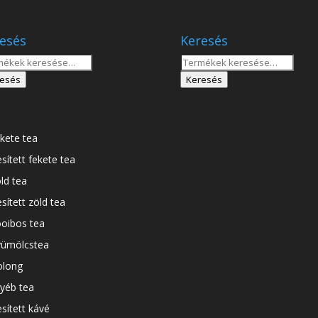
esés
Keresés
sés
Keresés
a
esés
Keresés
tkezőre:
következőre:
kete tea
esített fekete tea
ld tea
esített zöld tea
oibos tea
ümölcstea
long
yéb tea
esített kávé