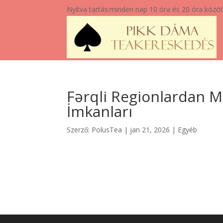
Nyitva tartás:
minden nap 10 óra és 20 óra közöt
Fərqli Regionlardan M
İmkanları
Szerző:
PolusTea
|
jan 21, 2026
|
Egyéb