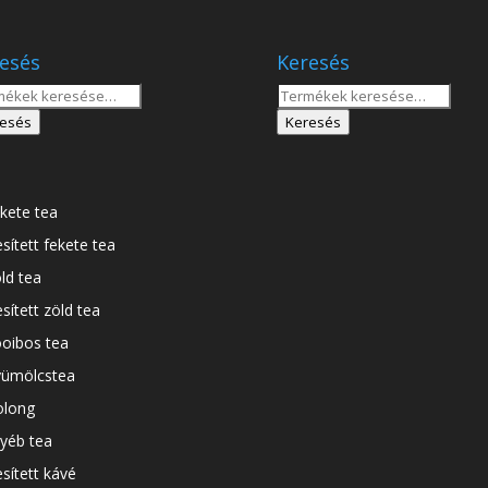
esés
Keresés
sés
Keresés
a
esés
Keresés
tkezőre:
következőre:
kete tea
esített fekete tea
ld tea
esített zöld tea
oibos tea
ümölcstea
long
yéb tea
esített kávé