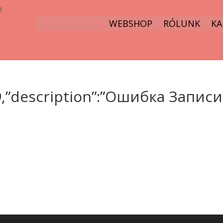
t
WEBSHOP
RÓLUNK
KA
009,”description”:”Ошибка Записи