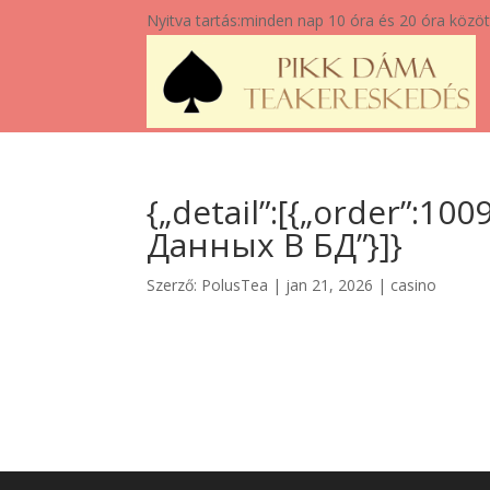
Nyitva tartás:
minden nap 10 óra és 20 óra közöt
{„detail”:[{„order”:1
Данных В БД”}]}
Szerző:
PolusTea
|
jan 21, 2026
|
casino