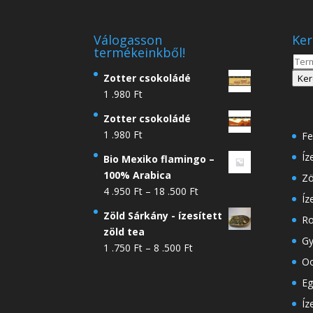
Válogasson
Ker
termékeinkből!
Kere
a
Zotter csokoládé
Ker
köve
1 .980
Ft
Zotter csokoládé
1 .980
Ft
Fe
Íz
Bio Mexiko flamingo –
100% Arabica
Zö
Ártartomány:
4 .950
Ft
–
18 .500
Ft
Íz
4
Zöld Sárkány - ízesített
Ro
.950 Ft
zöld tea
-
Gy
Ártartomány:
1 .750
Ft
–
8 .500
Ft
18
Oo
1
.500 Ft
.750 Ft
Eg
-
Íz
8