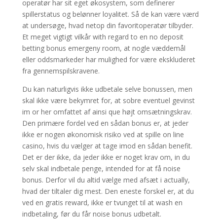
operatør har sit eget økosystem, som definerer
spillerstatus og belønner loyalitet. Så de kan være værd
at undersøge, hvad netop din favoritoperatør tilbyder.
Et meget vigtigt vilkår with regard to en no deposit
betting bonus emergeny room, at nogle væddemål
eller oddsmarkeder har mulighed for være ekskluderet
fra gennemspilskravene.
Du kan naturligvis ikke udbetale selve bonussen, men
skal ikke være bekymret for, at sobre eventuel gevinst
im or her omfattet af ainsi que højt omsætningskrav.
Den primære fordel ved en sådan bonus er, at jeder
ikke er nogen økonomisk risiko ved at spille on line
casino, hvis du vælger at tage imod en sådan benefit.
Det er der ikke, da jeder ikke er noget krav om, in du
selv skal indbetale penge, intended for at få noise
bonus. Derfor vil du altid vælge med afsæt i actually,
hvad der tiltaler dig mest. Den eneste forskel er, at du
ved en gratis reward, ikke er tvunget til at wash en
indbetaling, før du får noise bonus udbetalt.