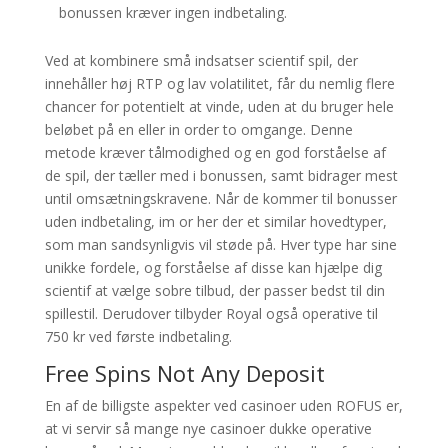
bonussen kræver ingen indbetaling.
Ved at kombinere små indsatser scientif spil, der
innehåller høj RTP og lav volatilitet, får du nemlig flere
chancer for potentielt at vinde, uden at du bruger hele
beløbet på en eller in order to omgange. Denne
metode kræver tålmodighed og en god forståelse af
de spil, der tæller med i bonussen, samt bidrager mest
until omsætningskravene. Når de kommer til bonusser
uden indbetaling, im or her der et similar hovedtyper,
som man sandsynligvis vil støde på. Hver type har sine
unikke fordele, og forståelse af disse kan hjælpe dig
scientif at vælge sobre tilbud, der passer bedst til din
spillestil. Derudover tilbyder Royal også operative til
750 kr ved første indbetaling.
Free Spins Not Any Deposit
En af de billigste aspekter ved casinoer uden ROFUS er,
at vi servir så mange nye casinoer dukke operative