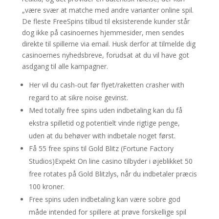
„være svær at matche med andre varianter online spil.
De fleste FreeSpins tilbud til eksisterende kunder står
dog ikke på casinoernes hjemmesider, men sendes
direkte til spillerne via email. Husk derfor at tilmelde dig
casinoernes nyhedsbreve, forudsat at du vil have got
asdgang til alle kampagner.
Her vil du cash-out før flyet/raketten crasher with
regard to at sikre noise gevinst.
Med totally free spins uden indbetaling kan du få
ekstra spilletid og potentielt vinde rigtige penge,
uden at du behøver with indbetale noget først.
Få 55 free spins til Gold Blitz (Fortune Factory
Studios)Expekt On line casino tilbyder i øjeblikket 50
free rotates på Gold Blitzlys, når du indbetaler præcis
100 kroner.
Free spins uden indbetaling kan være sobre god
måde intended for spillere at prøve forskellige spil