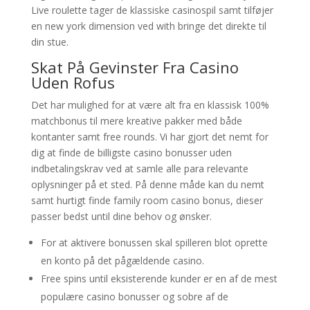
Live roulette tager de klassiske casinospil samt tilføjer
en new york dimension ved with bringe det direkte til
din stue.
Skat På Gevinster Fra Casino
Uden Rofus
Det har mulighed for at være alt fra en klassisk 100%
matchbonus til mere kreative pakker med både
kontanter samt free rounds. Vi har gjort det nemt for
dig at finde de billigste casino bonusser uden
indbetalingskrav ved at samle alle para relevante
oplysninger på et sted. På denne måde kan du nemt
samt hurtigt finde family room casino bonus, dieser
passer bedst until dine behov og ønsker.
For at aktivere bonussen skal spilleren blot oprette
en konto på det pågældende casino.
Free spins until eksisterende kunder er en af de mest
populære casino bonusser og sobre af de