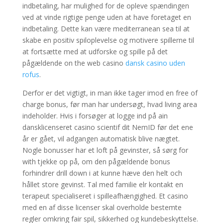
indbetaling, har mulighed for de opleve spændingen
ved at vinde rigtige penge uden at have foretaget en
indbetaling. Dette kan være mediterranean sea til at
skabe en positiv spiloplevelse og motivere spillerne til
at fortsætte med at udforske og spille på det
pågældende on the web casino
dansk casino uden
rofus
.
Derfor er det vigtigt, in man ikke tager imod en free of
charge bonus, før man har undersøgt, hvad living area
indeholder. Hvis i forsøger at logge ind på ain
dansklicenseret casino scientif dit NemID før det ene
år er gået, vil adgangen automatisk blive nægtet.
Nogle bonusser har et loft på gevinster, så sørg for
with tjekke op på, om den pågældende bonus
forhindrer drill down i at kunne hæve den helt och
hållet store gevinst. Tal med familie elr kontakt en
terapeut specialiseret i spilleafhængighed. Et casino
med en af disse licenser skal overholde bestemte
regler omkring fair spil, sikkerhed og kundebeskyttelse.