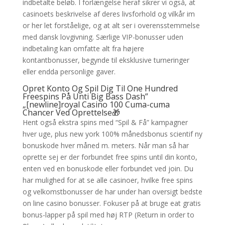
indbetalte beløb. I forlængelse heraf sikrer vi også, at
casinoets beskrivelse af deres livsforhold og vilkår im
or her let forståelige, og at alt ser i overensstemmelse
med dansk lovgivning. Særlige VIP-bonusser uden
indbetaling kan omfatte alt fra højere
kontantbonusser, begynde til eksklusive turneringer
eller endda personlige gaver.
Opret Konto Og Spil Dig Til One Hundred
Freespins På Unti Big Bass Dash”
„[newline]royal Casino 100 Cuma-cuma
Chancer Ved Oprettelse🎁
Hent også ekstra spins med “Spil & Få” kampagner
hver uge, plus new york 100% månedsbonus scientif ny
bonuskode hver måned m. meters. Når man så har
oprette sej er der forbundet free spins until din konto,
enten ved en bonuskode eller forbundet ved join. Du
har mulighed for at se alle casinoer, hvilke free spins
og velkomstbonusser de har under han oversigt bedste
on line casino bonusser. Fokuser på at bruge eat gratis
bonus-lapper på spil med høj RTP (Return in order to