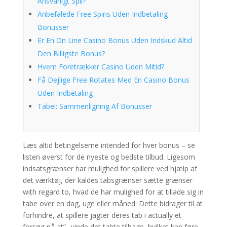
Ansvarligt Spil?
Anbefalede Free Spins Uden Indbetaling
Bonusser
Er En On Line Casino Bonus Uden Indskud Altid
Den Billigste Bonus?
Hvem Foretrækker Casino Uden Mitid?
Få Dejlige Free Rotates Med En Casino Bonus
Uden Indbetaling
Tabel: Sammenligning Af Bonusser
Læs altid betingelserne intended for hver bonus – se
listen øverst for de nyeste og bedste tilbud. Ligesom
indsatsgrænser har mulighed for spillere ved hjælp af
det værktøj, der kaldes tabsgrænser sætte grænser
with regard to, hvad de har mulighed for at tillade sig in
tabe over en dag, uge eller måned. Dette bidrager til at
forhindre, at spillere jagter deres tab i actually et
forsøg på at” „vinde det tabte tilbage, hvilket kan føre