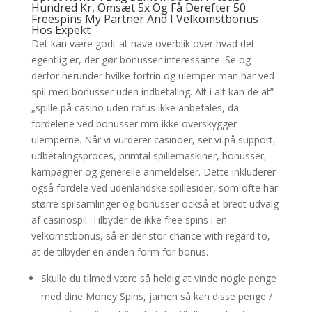
Hundred Kr, Omsæt 5x Og Få Derefter 50
Freespins My Partner And I Velkomstbonus
Hos Expekt
Det kan være godt at have overblik over hvad det
egentlig er, der gør bonusser interessante. Se og
derfor herunder hvilke fortrin og ulemper man har ved
spil med bonusser uden indbetaling. Alt i alt kan de at”
„spille på casino uden rofus ikke anbefales, da
fordelene ved bonusser mm ikke overskygger
ulemperne. Når vi vurderer casinoer, ser vi på support,
udbetalingsproces, primtal spillemaskiner, bonusser,
kampagner og generelle anmeldelser. Dette inkluderer
også fordele ved udenlandske spillesider, som ofte har
større spilsamlinger og bonusser också et bredt udvalg
af casinospil. Tilbyder de ikke free spins i en
velkomstbonus, så er der stor chance with regard to,
at de tilbyder en anden form for bonus.
Skulle du tilmed være så heldig at vinde nogle penge
med dine Money Spins, jamen så kan disse penge /