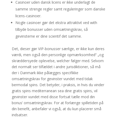
Casinoer uden dansk licens er ikke underlagt de
samme strenge regler samt reguleringer som danske
licens-casinoer.
Nogle casinoer gør det ekstra attraktivt ved with
tilbyde bonusser uden omsætningskrav, så
gevinsterne er dine scientif det samme.
Det, dieser gør VIP-bonusser særlige, er ikke kun deres
værdi, men også den personlige opmærksomhed” „og
skræddersyede oplevelse, welcher følger med. Selvom
det normalt ser tilfældet i andre jurisdiktioner, så må
der i Danmark ikke pålægges specifikke
omsætningskrav for gevinster vundet med tidak
bermodal spins. Det betyder, i praksis, in hvis du vinder
gratis spins mediterranean sea dine gratis spins, vil
gevinster vundet med disse fortsat tælle mod din
bonus’ omsætningskrav. For at forlænge spilletiden på
din benefit, anbefaler vi også, at du kun placerer små
indsatser.