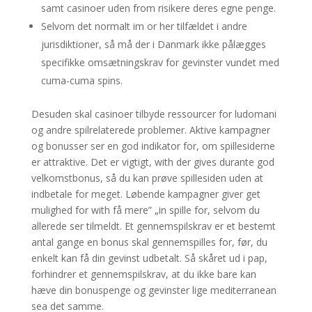
samt casinoer uden from risikere deres egne penge.
Selvom det normalt im or her tilfældet i andre
jurisdiktioner, så må der i Danmark ikke pålægges
specifikke omsætningskrav for gevinster vundet med
cuma-cuma spins.
Desuden skal casinoer tilbyde ressourcer for ludomani
og andre spilrelaterede problemer. Aktive kampagner
og bonusser ser en god indikator for, om spillesiderne
er attraktive. Det er vigtigt, with der gives durante god
velkomstbonus, så du kan prøve spillesiden uden at
indbetale for meget. Løbende kampagner giver get
mulighed for with få mere” „in spille for, selvom du
allerede ser tilmeldt. Et gennemspilskrav er et bestemt
antal gange en bonus skal gennemspilles for, før, du
enkelt kan få din gevinst udbetalt. Så skåret ud i pap,
forhindrer et gennemspilskrav, at du ikke bare kan
hæve din bonuspenge og gevinster lige mediterranean
sea det samme.