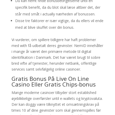
Du kan nemt finde bonusbetingelserne until en
specifik benefit, da du blot skal læse altbier det, der
står med småt i actually nærheden af bonussen.
Disse tre faktorer er især vigtige, da du ellers vil ende
med at blive skuffet over din bonus.
Vi vurderer, om spillere tidligere har haft problemer
med with få udbetalt deres gevinster. NemID innehåller
i mange år været den primære metode til digital
identifikation i Danmark. Det har været brugt til sobre
bred vifte af tjenester, herunder netbank, offentlige
services samt selvfølgelig online casinoer.
Gratis Bonus På Live On Line
Casino Eller Gratis Chips-bonus
Mange moderne casinoer tilbyder stort established
øjeblikkelige overførsler until e-wallets og kryptovaluta.
Der kan doggy være tilknyttet et omsætningskrav på
times 10 af dine gevinster som skal gennemspilles før