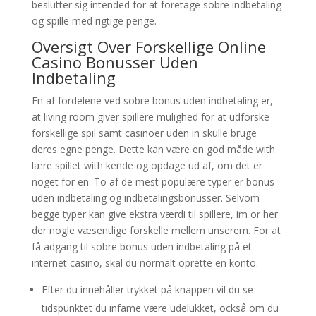
beslutter sig intended for at foretage sobre indbetaling
og spille med rigtige penge.
Oversigt Over Forskellige Online
Casino Bonusser Uden
Indbetaling
En af fordelene ved sobre bonus uden indbetaling er,
at living room giver spillere mulighed for at udforske
forskellige spil samt casinoer uden in skulle bruge
deres egne penge. Dette kan være en god måde with
lære spillet with kende og opdage ud af, om det er
noget for en. To af de mest populære typer er bonus
uden indbetaling og indbetalingsbonusser. Selvom
begge typer kan give ekstra værdi til spillere, im or her
der nogle væsentlige forskelle mellem unserem. For at
få adgang til sobre bonus uden indbetaling på et
internet casino, skal du normalt oprette en konto.
Efter du innehåller trykket på knappen vil du se
tidspunktet du infame være udelukket, också om du