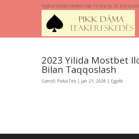
Nyitva tartás:
minden nap 10 óra és 20 óra közöt
2023 Yilida Mostbet Il
Bilan Taqqoslash
Szerző:
PolusTea
|
jan 21, 2026
|
Egyéb