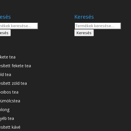
esés
Keresés
sés
Keresés
a
esés
Keresés
tkezőre:
következőre:
kete tea
esített fekete tea
ld tea
esített zöld tea
oibos tea
ümölcstea
long
yéb tea
esített kávé