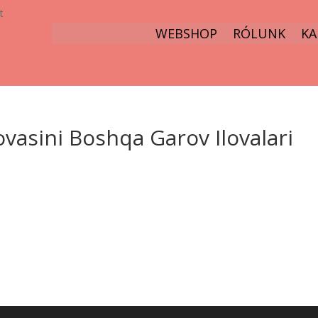
t
WEBSHOP
RÓLUNK
KA
ovasini Boshqa Garov Ilovalari