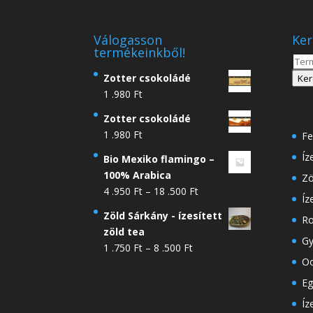
Válogasson
Ker
termékeinkből!
Kere
a
Zotter csokoládé
Ker
köve
1 .980
Ft
Zotter csokoládé
1 .980
Ft
Fe
Íz
Bio Mexiko flamingo –
100% Arabica
Zö
Ártartomány:
4 .950
Ft
–
18 .500
Ft
Íz
4
Zöld Sárkány - ízesített
Ro
.950 Ft
zöld tea
-
Gy
Ártartomány:
1 .750
Ft
–
8 .500
Ft
18
Oo
1
.500 Ft
.750 Ft
Eg
-
Íz
8