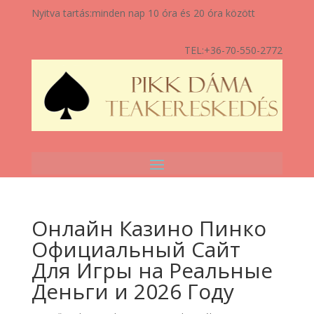
Nyitva tartás:
minden nap 10 óra és 20 óra között
TEL:
+36-70-550-2772
Онлайн Казино Пинко
Официальный Сайт
Для Игры на Реальные
Деньги и 2026 Году