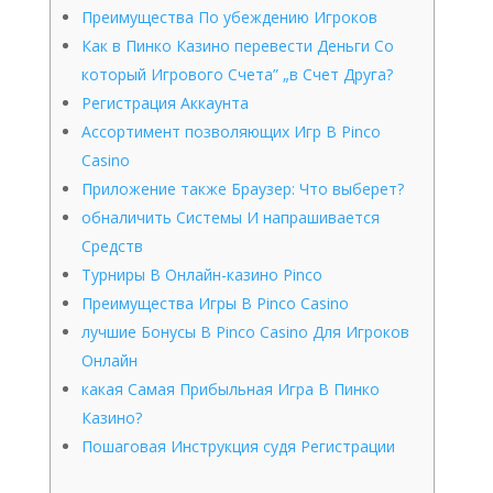
Преимущества По убеждению Игроков
Как в Пинко Казино перевести Деньги Со
который Игрового Счета” „в Счет Друга?
Регистрация Аккаунта
Ассортимент позволяющих Игр В Pinco
Casino
Приложение также Браузер: Что выберет?
обналичить Системы И напрашивается
Средств
Турниры В Онлайн-казино Pinco
Преимущества Игры В Pinco Casino
лучшие Бонусы В Pinco Casino Для Игроков
Онлайн
какая Самая Прибыльная Игра В Пинко
Казино?
Пошаговая Инструкция судя Регистрации