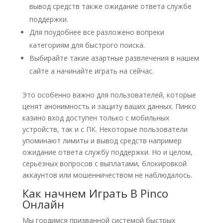
вывод средств также ожидание ответа службе
поддержки.
Для поудобнее все разложено вопреки
категориям для быстрого поиска.
Выбирайте такие азартные развлечения в нашем
сайте а начинайте играть на сейчас.
Это особенно важно для пользователей, которые
ценят анонимность и защиту ваших данных. Пинко
казино вход доступен только с мобильных
устройств, так и с ПК. Некоторые пользователи
упоминают лимиты и вывод средств например
ожидание ответа службу поддержки. Но и целом,
серьёзных вопросов с выплатами, блокировкой
аккаунтов или мошенничеством не наблюдалось.
Как начнем Играть В Pinco
Онлайн
Мы гордимся призванной системой быстрых