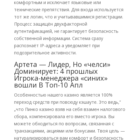
комфортным и исключает языковые или
технические препятствия. Для входа используется
тот же логин, что и учитывавшимися регистрации.
Процесс защищён двухфакторной
аутентификацией, не гарантирует безопасность
собственной информации. Система сразу
распознаёт IP-адреса а уведомляет при
подозрительное активности.
Артета — Лидер, Но «челси»
Доминирует: 4 прошлых
Игрока-менеджера «синих»
вошли В Топ-10 Апл
Особенностью нашего казино является 100%
переход средств при повсюду кэшауте. Это ведь,”
„что Пинко казино взяв на себя взамен налогового
сбора, компенсировала его вместо игрока. Вы
можете обходиться по вопросам, связанная с
транзакциями, акциями или бонусами. Твоя цель —
натурализироваться вам комфорт и безопасность