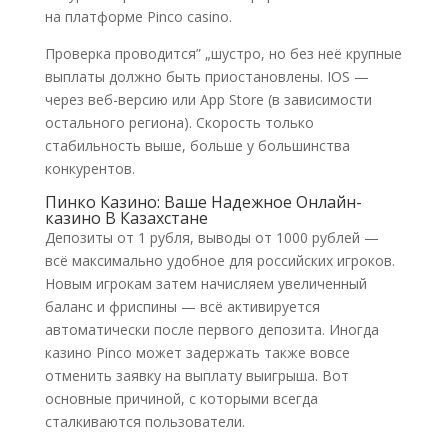
на платформе Pinco casino.
Проверка проводится” „шустро, но без неё крупные
выплаты должно быть приостановлены. IOS —
через веб-версию или App Store (в зависимости
остального региона). Скорость только
стабильность выше, больше у большинства
конкурентов.
Пинко Казино: Ваше Надежное Онлайн-
казино В Казахстане
Депозиты от 1 рубля, выводы от 1000 рублей —
всё максимально удобное для российских игроков.
Новым игрокам затем начисляем увеличенный
баланс и фриспины — всё активируется
автоматически после первого депозита. Иногда
казино Pinco может задержать также вовсе
отменить заявку на выплату выигрыша. Вот
основные причиной, с которыми всегда
сталкиваются пользователи.