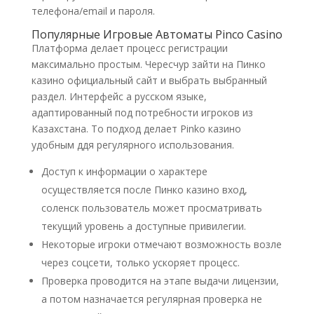
телефона/email и пароля.
Популярные Игровые Автоматы Pinco Casino
Платформа делает процесс регистрации
максимально простым. Чересчур зайти на Пинко
казино официальный сайт и выбрать выбранный
раздел. Интерфейс а русском языке,
адаптированный под потребности игроков из
Казахстана. То подход делает Pinko казино
удобным ддя регулярного использования.
Доступ к информации о характере
осуществляется после Пинко казино вход,
соленск пользователь может просматривать
текущий уровень а доступные привилегии.
Некоторые игроки отмечают возможность возле
через соцсети, только ускоряет процесс.
Проверка проводится на этапе выдачи лицензии,
а потом назначается регулярная проверка не