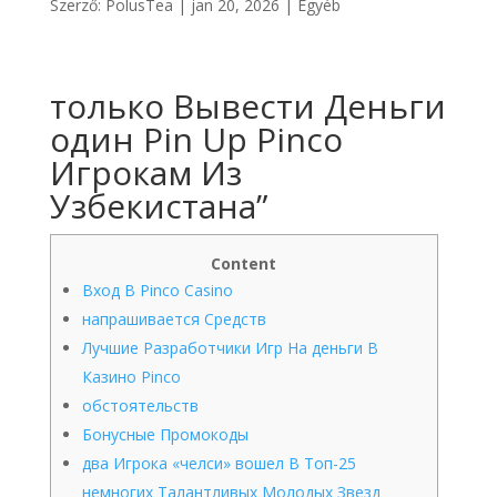
Szerző:
PolusTea
|
jan 20, 2026
|
Egyéb
только Вывести Деньги
один Pin Up Pinco
Игрокам Из
Узбекистана”
Content
Вход В Pinco Casino
напрашивается Средств
Лучшие Разработчики Игр На деньги В
Казино Pinco
обстоятельств
Бонусные Промокоды
два Игрока «челси» вошел В Топ-25
немногих Талантливых Молодых Звезд