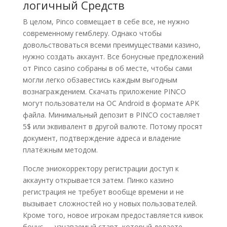
логичный Средств
В целом, Pinco совмещает в себе все, не нужно
современному гемблеру. Однако чтобы
довольствоваться всеми преимуществами казино,
нужно создать аккаунт. Все бонусные предложений
от Pinco casino собраны в об месте, чтобы сами
могли легко обзавестись каждым выгодным
вознаграждением. Скачать приложение PINCO
могут пользователи на ОС Android в формате APK
файла. Минимальный депозит в PINCO составляет
5$ или эквивалент в другой валюте. Потому просят
документ, подтверждение адреса и владение
платёжным методом.
После эниокорректору регистрации доступ к
аккаунту открывается затем. Пинко казино
регистрация не требует вообще времени и не
вызывает сложностей но у новых пользователей.
Кроме того, новое игрокам предоставляется кивок
бонус — узнаваемый старт, который делаете