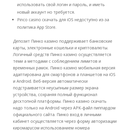
использовать свой логин и пароль, и иметь
новый аккаунт но требуется.
Pinco casino скачать для iOS недоступно из-за
политика App Store.
Депозит Пинко казино поддерживает банковские
карты, электронные кошельки и криптовалюты.
Логичный средств Пинко казино осуществляется
теми а методами с соблюдением лимитов и
временных рамок. Пинко казино мобильная версия
адаптирована для смартфонов а планшетов на iOS
и Android. Веб-версия автоматически
подстраивается неусыпным размер экрана
устройства, сохраняя полный функционал
десктопной платформы. Пинко казино скачать
надо только на Android через APK-файл пиппардом
официального сайта. Пинко вход в личными
кабинет осуществляется через форму авторизации
киромарусом использованием номера