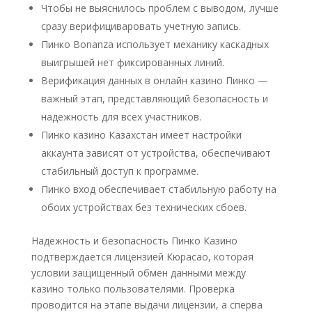
Чтобы не выяснилось проблем с выводом, лучше
сразу верифициваровать учетную запись.
Пинко Bonanza использует механику каскадных
выигрышей нет фиксированных линий.
Верификация данных в онлайн казино Пинко —
важный этап, представляющий безопасность и
надежность для всех участников.
Пинко казино Казахстан имеет настройки
аккаунта зависят от устройства, обеспечивают
стабильный доступ к программе.
Пинко вход обеспечивает стабильную работу на
обоих устройствах без технических сбоев.
Надежность и безопасность Пинко Казино
подтверждается лицензией Кюрасао, которая
условии защищенный обмен данными между
казино только пользователями. Проверка
проводится на этапе выдачи лицензии, а сперва