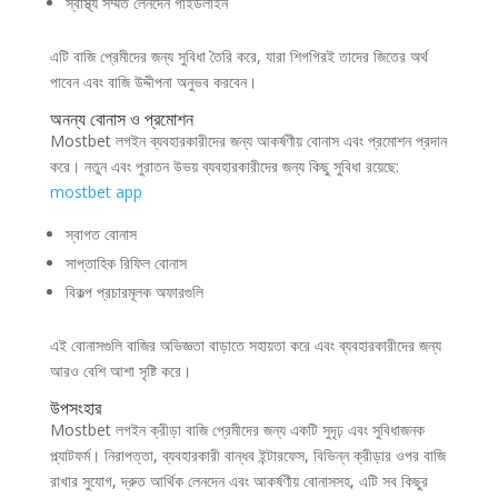
স্বাস্থ্য সম্মত লেনদেন গাইডলাইন
এটি বাজি প্রেমীদের জন্য সুবিধা তৈরি করে, যারা শিগগিরই তাদের জিতের অর্থ
পাবেন এবং বাজি উদ্দীপনা অনুভব করবেন।
অনন্য বোনাস ও প্রমোশন
Mostbet লগইন ব্যবহারকারীদের জন্য আকর্ষণীয় বোনাস এবং প্রমোশন প্রদান
করে। নতুন এবং পুরাতন উভয় ব্যবহারকারীদের জন্য কিছু সুবিধা রয়েছে:
mostbet app
স্বাগত বোনাস
সাপ্তাহিক রিফিল বোনাস
বিকল্প প্রচারমূলক অফারগুলি
এই বোনাসগুলি বাজির অভিজ্ঞতা বাড়াতে সহায়তা করে এবং ব্যবহারকারীদের জন্য
আরও বেশি আশা সৃষ্টি করে।
উপসংহার
Mostbet লগইন ক্রীড়া বাজি প্রেমীদের জন্য একটি সুদৃঢ় এবং সুবিধাজনক
প্ল্যাটফর্ম। নিরাপত্তা, ব্যবহারকারী বান্ধব ইন্টারফেস, বিভিন্ন ক্রীড়ার ওপর বাজি
রাখার সুযোগ, দ্রুত আর্থিক লেনদেন এবং আকর্ষণীয় বোনাসসহ, এটি সব কিছুর