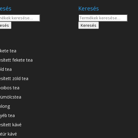
esés
Keresés
sés
Keresés
a
esés
Keresés
tkezőre:
következőre:
kete tea
esített fekete tea
ld tea
esített zöld tea
oibos tea
ümölcstea
long
yéb tea
esített kávé
túr kávé