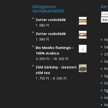
Válogasson
Ker
termékeinkből!
Kere
a
Zotter csokoládé
Ker
köve
1 .980
Ft
Zotter csokoládé
1 .980
Ft
Fe
Íz
Bio Mexiko flamingo –
100% Arabica
Zö
Ártartomány:
4 .950
Ft
–
18 .500
Ft
Íz
4
Zöld Sárkány - ízesített
Ro
.950 Ft
zöld tea
-
Gy
Ártartomány:
1 .750
Ft
–
8 .500
Ft
18
Oo
1
.500 Ft
.750 Ft
Eg
-
Íz
8
Na
.500 Ft