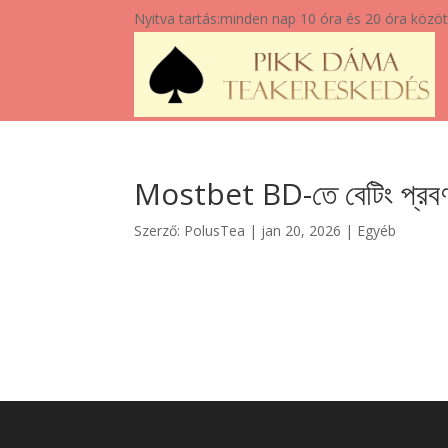
Nyitva tartás:
minden nap 10 óra és 20 óra közöt
Mostbet BD-তে বেটিং প্রবণত
Szerző:
PolusTea
|
jan 20, 2026
|
Egyéb