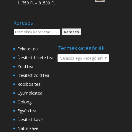
Ártartomány:
1 .750
Ft
–
8 .500
Ft
-
1
18
.750 Ft
.500 Ft
Keresés
-
8
Keresés
Keresés
.500 Ft
a
következőre:
Termékkategóriák
Fekete tea
Ízesített fekete tea
Válassz egy kategóriát
Zöld tea
Ízesített zöld tea
Rooibos tea
Gyümölcstea
Oolong
Egyéb tea
Ízesített kávé
Natúr kávé