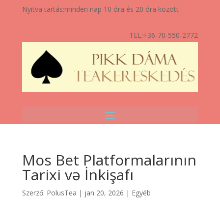
Nyitva tartás:
minden nap 10 óra és 20 óra között
TEL:
+36-70-550-2772
Mos Bet Platformalarının
Tarixi və İnkişafı
Szerző:
PolusTea
|
jan 20, 2026
|
Egyéb