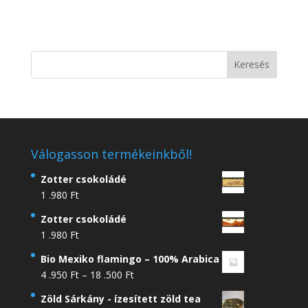
Válogasson termékeinkből!
Zotter csokoládé
1 .980
Ft
Zotter csokoládé
1 .980
Ft
Bio Mexiko flamingo – 100% Arabica
Ártartomány:
4 .950
Ft
–
18 .500
Ft
4
Zöld Sárkány - ízesített zöld tea
.950 Ft