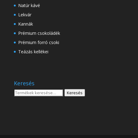
Natúr kávé
Lekvár
Kannák
Prémium csokoládék
Prémium forró csoki
Teázás kellékei
Keresés
Keresés
Keresés
a
következőre: