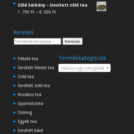
4
Zöld Sárkány - ízesített zöld tea
.950 Ft
Ártartomány:
1 .750
Ft
–
8 .500
Ft
-
1
18
.750 Ft
.500 Ft
Keresés
-
8
Keresés
Keresés
.500 Ft
a
következőre:
Termékkategóriák
Fekete tea
Ízesített fekete tea
Válassz egy kategóriát
Zöld tea
Ízesített zöld tea
Rooibos tea
Gyümölcstea
Oolong
Egyéb tea
Ízesített kávé