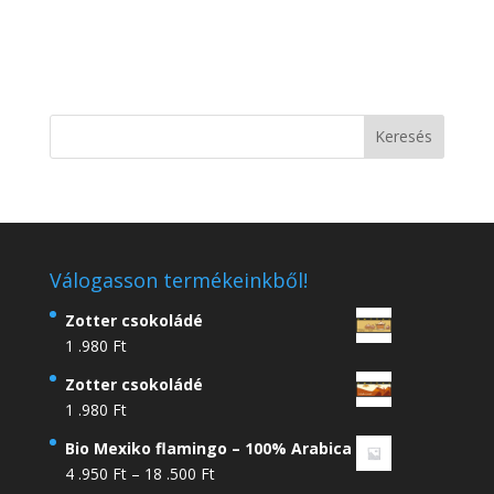
Válogasson termékeinkből!
Zotter csokoládé
1 .980
Ft
Zotter csokoládé
1 .980
Ft
Bio Mexiko flamingo – 100% Arabica
Ártartomány:
4 .950
Ft
–
18 .500
Ft