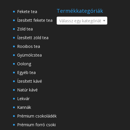
a
következőre:
Termékkategóriák
Fekete tea
Ízesített fekete tea
Válassz egy kategóriát
Zöld tea
Ízesített zöld tea
Rooibos tea
Gyümölcstea
Oolong
Egyéb tea
Ízesített kávé
Natúr kávé
Lekvár
Kannák
Prémium csokoládék
Prémium forró csoki