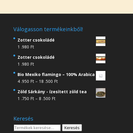
Válogasson termékeinkből!
Zotter csokoládé
1 .980
Ft
Zotter csokoládé
1 .980
Ft
Bio Mexiko flamingo – 100% Arabica
Ártartomány:
4 .950
Ft
–
18 .500
Ft
4
Zöld Sárkány - ízesített zöld tea
.950 Ft
Ártartomány:
1 .750
Ft
–
8 .500
Ft
-
1
18
.750 Ft
.500 Ft
Keresés
-
8
Keresés
Keresés
.500 Ft