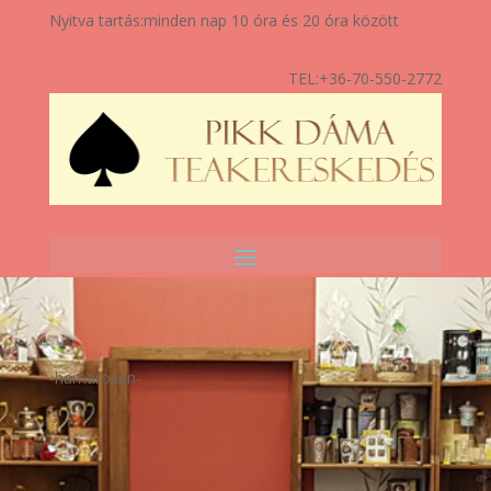
Nyitva tartás:
minden nap 10 óra és 20 óra között
TEL:
+36-70-550-2772
-hamarosan-