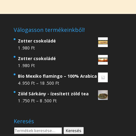
Válogasson termékeinkből!
Zotter csokoládé
1 .980
Ft
Zotter csokoládé
1 .980
Ft
Bio Mexiko flamingo – 100% Arabica
Ártartomány:
4 .950
Ft
–
18 .500
Ft
4
Zöld Sárkány - ízesített zöld tea
.950 Ft
Ártartomány:
1 .750
Ft
–
8 .500
Ft
-
1
18
.750 Ft
.500 Ft
Keresés
-
8
Keresés
Keresés
.500 Ft