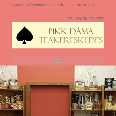
Nyitva tartás:
minden nap 10 óra és 20 óra között
TEL:
+36-70-550-2772
-hamarosan-