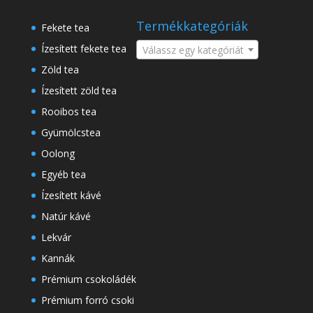
a
következőre:
Termékkategóriák
Fekete tea
Ízesített fekete tea
Válassz egy kategóriát
Zöld tea
Ízesített zöld tea
Rooibos tea
Gyümölcstea
Oolong
Egyéb tea
Ízesített kávé
Natúr kávé
Lekvár
Kannák
Prémium csokoládék
Prémium forró csoki